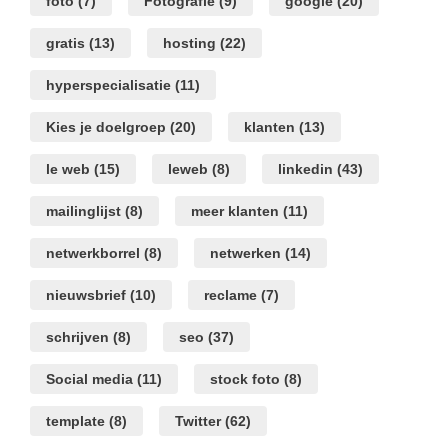
foto
(7)
Fotografie
(9)
google
(20)
gratis
(13)
hosting
(22)
hyperspecialisatie
(11)
Kies je doelgroep
(20)
klanten
(13)
le web
(15)
leweb
(8)
linkedin
(43)
mailinglijst
(8)
meer klanten
(11)
netwerkborrel
(8)
netwerken
(14)
nieuwsbrief
(10)
reclame
(7)
schrijven
(8)
seo
(37)
Social media
(11)
stock foto
(8)
template
(8)
Twitter
(62)