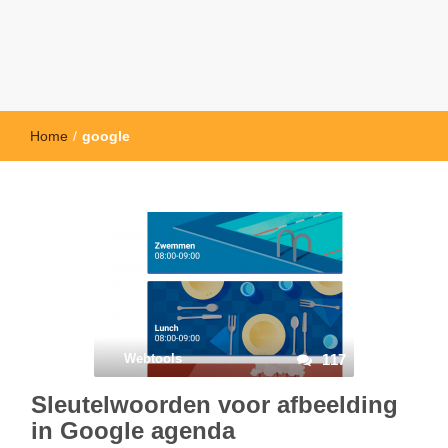
Home
/
google
Webtools
117
Sleutelwoorden voor afbeelding
in Google agenda