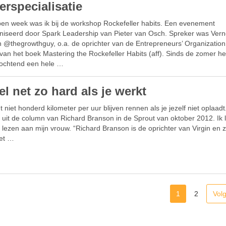
erspecialisatie
pen week was ik bij de workshop Rockefeller habits. Een evenement
niseerd door Spark Leadership van Pieter van Osch. Spreker was Ver
h @thegrowthguy, o.a. de oprichter van de Entrepreneurs’ Organization
van het boek Mastering the Rockefeller Habits (aff). Sinds de zomer he
 ochtend een hele …
l net zo hard als je werkt
t niet honderd kilometer per uur blijven rennen als je jezelf niet oplaadt.
 uit de column van Richard Branson in de Sprout van oktober 2012. Ik l
lezen aan mijn vrouw. “Richard Branson is de oprichter van Virgin en ze
het …
1
2
Vol