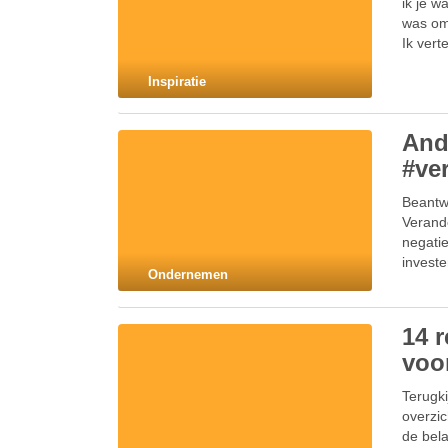
ik je w
was om 
Ik vert
Inspiratie
And
#ve
Beantw
Verande
negati
invest
Ondernemen
14 
voo
Terugki
overzi
de bela