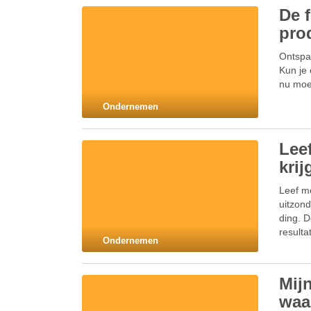
De 
prod
Ontspa
Kun je 
nu moet
Ondernemen
Leef
krij
Leef me
uitzond
ding. D
resulta
Ondernemen
Mij
waa