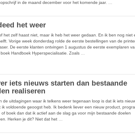
 opschrijf in de maand december voor het komende jaar. …
 deed het weer
of het zelf haast niet, maar ik heb het weer gedaan. En ik ben nog niet
elft. Vorige week donderdag rolde de eerste bestellingen van de printer
aser. De eerste klanten ontvingen 1 augustus de eerste exemplaren va
e boek Handboek Hyperspecialisatie. Zoals …
ver iets nieuws starten dan bestaande
len realiseren
 de uitdagingen waar ik telkens weer tegenaan loop is dat ik iets nieuw
t ik voldoende geoogst heb. Ik bedenk liever een nieuw product, prog
g of boek dan dat ik actief aan de slag ga voor mijn bestaande doelen
ren. Herken je dit? Niet dat het …