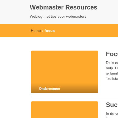
Webmaster Resources
Weblog met tips voor webmasters
Home
/
focus
Foc
Dit is 
hulp. H
je fam
‘’zelfs
Ondernemen
Succ
In de v