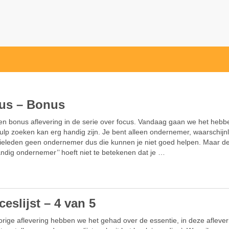
us – Bonus
een bonus aflevering in de serie over focus. Vandaag gaan we het hebb
ulp zoeken kan erg handig zijn. Je bent alleen ondernemer, waarschijnli
ilieleden geen ondernemer dus die kunnen je niet goed helpen. Maar d
tandig ondernemer’’ hoeft niet te betekenen dat je …
eslijst – 4 van 5
orige aflevering hebben we het gehad over de essentie, in deze aflever