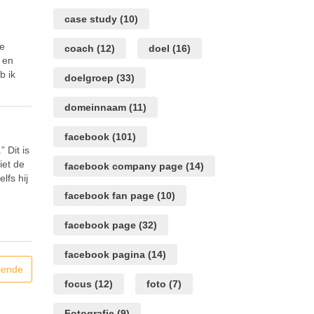
case study
(10)
ne
coach
(12)
doel
(16)
 en
b ik
doelgroep
(33)
domeinnaam
(11)
facebook
(101)
” Dit is
iet de
facebook company page
(14)
lfs hij
facebook fan page
(10)
facebook page
(32)
facebook pagina
(14)
gende
focus
(12)
foto
(7)
Fotografie
(9)