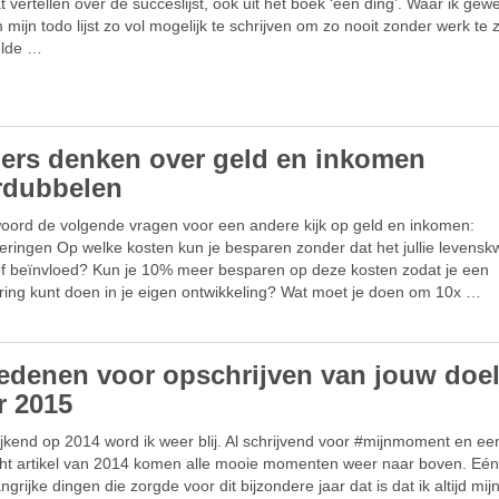
at vertellen over de succeslijst, ook uit het boek ‘een ding’. Waar ik ge
mijn todo lijst zo vol mogelijk te schrijven om zo nooit zonder werk te z
elde …
ers denken over geld en inkomen
rdubbelen
oord de volgende vragen voor een andere kijk op geld en inkomen:
ringen Op welke kosten kun je besparen zonder dat het jullie levenskwa
ef beïnvloed? Kun je 10% meer besparen op deze kosten zodat je een
ering kunt doen in je eigen ontwikkeling? Wat moet je doen om 10x …
redenen voor opschrijven van jouw doe
r 2015
jkend op 2014 word ik weer blij. Al schrijvend voor #mijnmoment en ee
cht artikel van 2014 komen alle mooie momenten weer naar boven. Eé
ngrijke dingen die zorgde voor dit bijzondere jaar dat is dat ik altijd mij