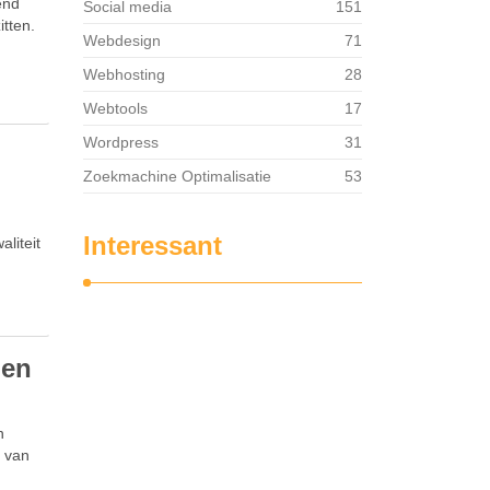
wend
Social media
151
itten.
Webdesign
71
Webhosting
28
Webtools
17
Wordpress
31
Zoekmachine Optimalisatie
53
Interessant
liteit
len
n
n van
n