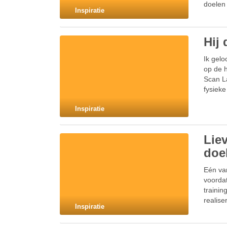
doelen
Inspiratie
Hij
Ik gelo
op de h
Scan L
fysiek
Inspiratie
Lie
doe
Eén van
voorda
trainin
realise
Inspiratie