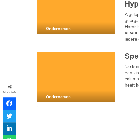
Hyp
Afgelo
georga
Harnis
Ondernemen
auteur 
iedere
Spee
“Je kun
een zin
column 
heeft 
SHARES
Ondernemen