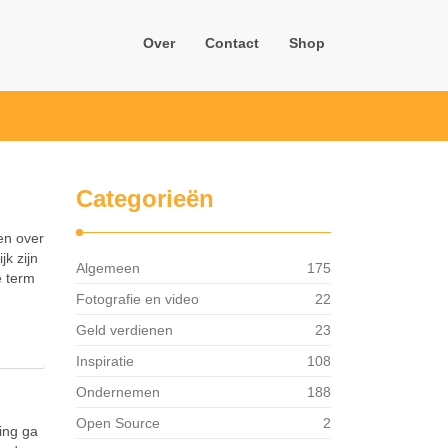
Over
Contact
Shop
Categorieën
en over
jk zijn
Algemeen
175
e term
Fotografie en video
22
Geld verdienen
23
Inspiratie
108
Ondernemen
188
Open Source
2
ing ga