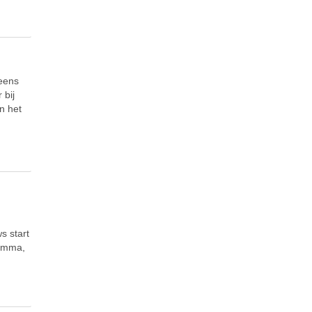
 eens
 bij
n het
s start
ramma,