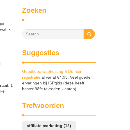
Zoeken
gen.
 wat ik
Suggesties
n
Goedkope webhosting & Domein
registratie
al vanaf €4,95. Veel goede
ervaringen bij ISPgids (deze heeft
raait, 1
hoster 98% tevreden klanten).
jke
Trefwoorden
affiliate marketing
(12)