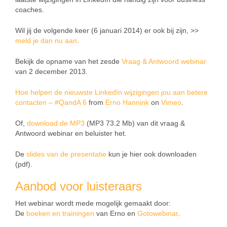
coaches.
Wil jij de volgende keer (6 januari 2014) er ook bij zijn, >>
meld je dan nu aan
.
Bekijk de opname van het zesde
Vraag & Antwoord webinar
van 2 december 2013.
Hoe helpen de nieuwste LinkedIn wijzigingen jou aan betere
contacten – #QandA 6
from
Erno Hannink
on
Vimeo
.
Of,
download de MP3
(MP3 73.2 Mb) van dit vraag &
Antwoord webinar en beluister het.
De
slides van de presentatie
kun je hier ook downloaden
(pdf).
Aanbod voor luisteraars
Het webinar wordt mede mogelijk gemaakt door:
De
boeken en trainingen
van Erno en
Gotowebinar
.