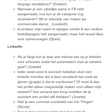
fanpage verwijderen? (Evelien)
Wanneer je een zakelijke paina in FB hebt
aangemaakt, hoe kun je de categorie nog
veranderen? Wil er educatie van maken ipv
commerciele dienst…(Liesbeth)
Ik probeer mijn naam te wijzigen omdat ik een andere
bedrijfspagina heb aangemaakt, maar heb teveel likes
voor samenvoegen (Djoke)
LinkedIn
Als je blogt kun je daar een inbouw iets op je linkedin
voor activeren zodat het automatisch naar je netwerk
gaat? (Josette)
Ieder week word ik anoniem bekeken door een
linkedin member dat is best vervelend het voelt als
gluren (grapje) is dat te voorkomen? Of moet ik dan
het profiel alleen toegankelijk maken voor alleen mijn
netwerk? Kan iemand een knop instellen als je
anoniem een profiel wilt bekijken? (Josette)
Heb je een concreet voorbeeld van het “Pingen”
(Nicole)
Kun je nog een keer laten zien hoe je bij de