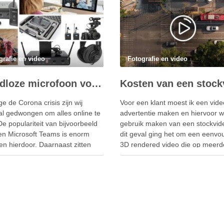
grafie en video
Fotografie en video
Draadloze microfoon voor online les
 de Corona crisis zijn wij
Voor een klant moest ik een vide
al gedwongen om alles online te
advertentie maken en hiervoor wi
e populariteit van bijvoorbeeld
gebruik maken van een stockvide
n Microsoft Teams is enorm
dit geval ging het om een eenvo
en hierdoor. Daarnaast zitten
3D rendered video die op meerd
medewerkers als ondernemers
stockphoto / stockvideo sites te 
a dagelijks online te vergaderen.
is. Dit was een mooie gelegenhe
e reden zijn overal de webcams
de prijzen van deze stock …
kocht en is op sommige
ten …