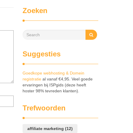
Zoeken
Suggesties
Goedkope webhosting & Domein
registratie
al vanaf €4,95. Veel goede
ervaringen bij ISPgids (deze heeft
hoster 98% tevreden klanten).
Mijn
naam,
Trefwoorden
e-
mail
en
site
affiliate marketing
(12)
opslaan