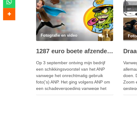
Fotografie en video
1
Foto
1287 euro boete afzender ANP
Op 3 september ontving mijn bedrijf
Vanwege
een schikkingsvoorstel van het ANP
allema
vanwege het onrechtmatig gebruik
doen. D
foto(’s) ANP. Het ging volgens ANP om
Zoom e
een schadevergoeding vanwege het
gesteg
meerdere jaren zonder toestemming
zowel 
gebruiken van twee foto’s op een
nu bijn
website waarvan de domeinnaam staat
Om dez
op naam van mijn bedrijf (tevens
uitver
verzorgt mijn bedrijf …
momen