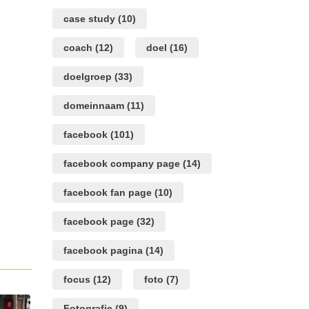
in
case study
(10)
deze
browser
coach
(12)
doel
(16)
voor
de
doelgroep
(33)
volgende
keer
domeinnaam
(11)
wanneer
ik
facebook
(101)
een
reactie
facebook company page
(14)
plaats.
facebook fan page
(10)
facebook page
(32)
facebook pagina
(14)
focus
(12)
foto
(7)
Fotografie
(9)