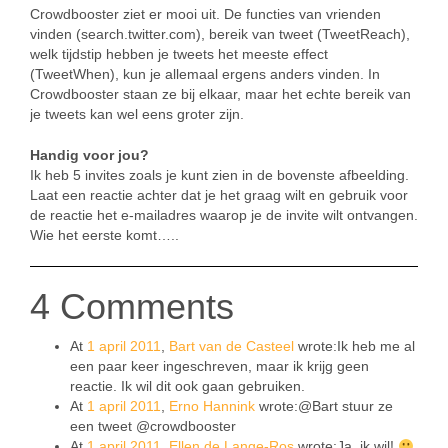
Crowdbooster ziet er mooi uit. De functies van vrienden
vinden (search.twitter.com), bereik van tweet (TweetReach),
welk tijdstip hebben je tweets het meeste effect
(TweetWhen), kun je allemaal ergens anders vinden. In
Crowdbooster staan ze bij elkaar, maar het echte bereik van
je tweets kan wel eens groter zijn.
Handig voor jou?
Ik heb 5 invites zoals je kunt zien in de bovenste afbeelding.
Laat een reactie achter dat je het graag wilt en gebruik voor
de reactie het e-mailadres waarop je de invite wilt ontvangen.
Wie het eerste komt…..
4 Comments
At
1 april 2011
,
Bart van de Casteel
wrote:Ik heb me al
een paar keer ingeschreven, maar ik krijg geen
reactie. Ik wil dit ook gaan gebruiken.
At
1 april 2011
,
Erno Hannink
wrote:@Bart stuur ze
een tweet @crowdbooster
At
1 april 2011
,
Ellen de Lange-Ros
wrote:Ja, ik wil!