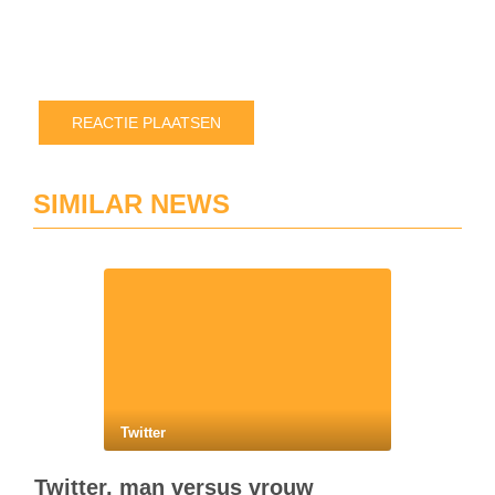
ee
rea
pla
SIMILAR NEWS
Twitter
Twitter, man versus vrouw