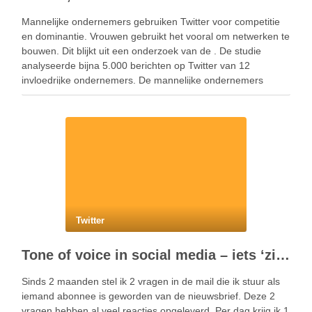
Mannelijke ondernemers gebruiken Twitter voor competitie
en dominantie. Vrouwen gebruikt het vooral om netwerken te
bouwen. Dit blijkt uit een onderzoek van de . De studie
analyseerde bijna 5.000 berichten op Twitter van 12
invloedrijke ondernemers. De mannelijke ondernemers
sturen 60% meer tweets waarin ze zichzelf promoten dan de
vrouwelijke ondernemers. …
Twitter
Tone of voice in social media – iets ‘zinvols’ zeggen op Twitter
Sinds 2 maanden stel ik 2 vragen in de mail die ik stuur als
iemand abonnee is geworden van de nieuwsbrief. Deze 2
vragen hebben al veel reacties opgeleverd. Per dag krijg ik 1