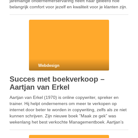
jarenlange ondernemerservaring heeft haar geleerd hoe
belangrijk comfort voor jezelf en kwaliteit voor je klanten zijn.
Als moeder van 4 kinderen weet …
Webdesign
Succes met boekverkoop –
Aartjan van Erkel
Aartjan van Erkel (1970) is online copywriter, spreker en
trainer. Hij helpt ondernemers om meer te verkopen op
internet door beter te worden in copywriting, zelfs als ze niet
kunnen schrijven. Zijn nieuwe boek ”Maak ze gek” was
wekenlang het best verkochte Managementboek. Aartjan’s
bestseller “Verleiden op internet – Hoe maak je …