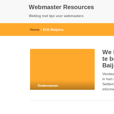
Webmaster Resources
Weblog met tips voor webmasters
Home
/
Erik Baijens
We 
te 
Bai
Vandaa
in hart
Settlem
Ondernemen
inform