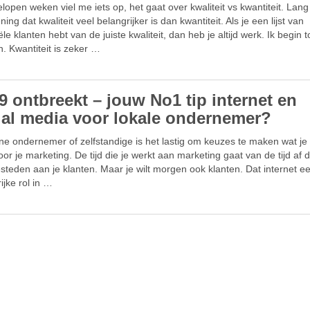
lopen weken viel me iets op, het gaat over kwaliteit vs kwantiteit. Lang
ing dat kwaliteit veel belangrijker is dan kwantiteit. Als je een lijst van
ële klanten hebt van de juiste kwaliteit, dan heb je altijd werk. Ik begin t
en. Kwantiteit is zeker …
9 ontbreekt – jouw No1 tip internet en
ial media voor lokale ondernemer?
ine ondernemer of zelfstandige is het lastig om keuzes te maken wat j
or je marketing. De tijd die je werkt aan marketing gaat van de tijd af d
steden aan je klanten. Maar je wilt morgen ook klanten. Dat internet e
ijke rol in …