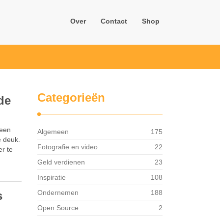
Over
Contact
Shop
Categorieën
de
 een
Algemeen
175
e deuk.
Fotografie en video
22
r te
Geld verdienen
23
Inspiratie
108
Ondernemen
188
s
Open Source
2