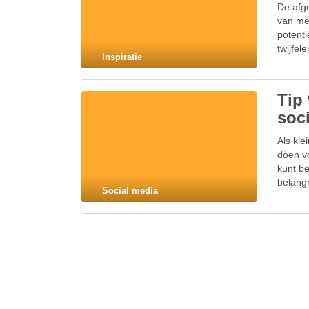
De afge
van men
potenti
twijfel
Inspiratie
Tip 
soc
Als kle
doen vo
kunt be
belangr
Social media