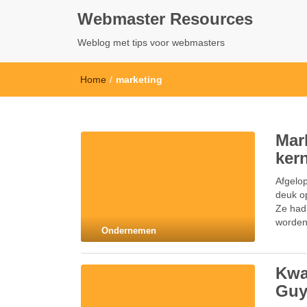
Webmaster Resources
Weblog met tips voor webmasters
Home
/
marketing
Mar
ker
Afgelop
deuk op
Ze had
worden
Ondernemen
Kwal
Guy