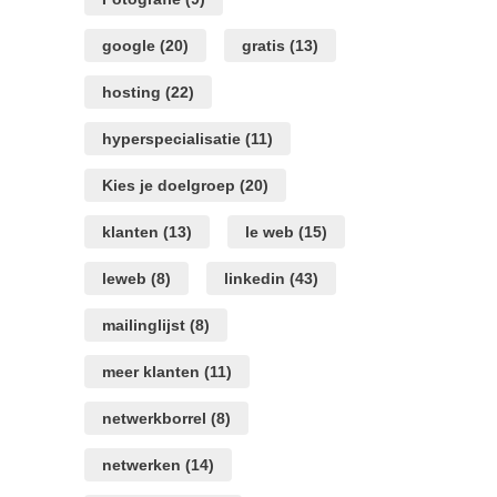
mail
en
google
(20)
gratis
(13)
site
opslaan
hosting
(22)
in
deze
hyperspecialisatie
(11)
browser
voor
Kies je doelgroep
(20)
de
volgende
klanten
(13)
le web
(15)
keer
wanneer
leweb
(8)
linkedin
(43)
ik
een
reactie
mailinglijst
(8)
plaats.
meer klanten
(11)
netwerkborrel
(8)
netwerken
(14)