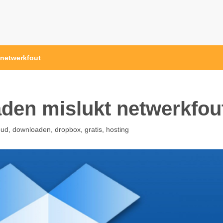
netwerkfout
den mislukt netwerkfou
oud
,
downloaden
,
dropbox
,
gratis
,
hosting