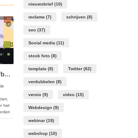
nieuwsbrief
(10)
reclame
(7)
schrijven
(8)
seo
(37)
Social media
(11)
stock foto
(8)
template
(8)
Twitter
(62)
Nieuwe achtergrondafbeeldingen voor evenementen in Google Agenda
verdubbelen
(8)
le
versio
(9)
video
(15)
zien,
r het
Webdesign
(9)
orden
mobiel
webinar
(19)
passend
erzicht
webshop
(10)