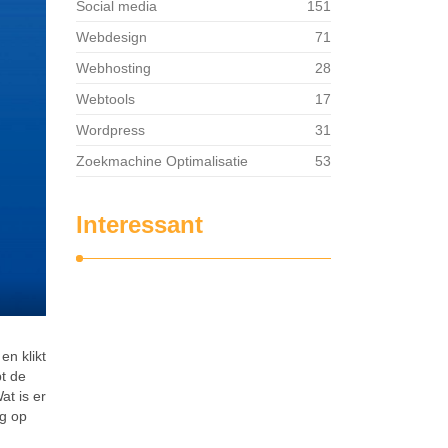
Social media
151
Webdesign
71
Webhosting
28
Webtools
17
Wordpress
31
Zoekmachine Optimalisatie
53
Interessant
en klikt
pt de
at is er
ug op