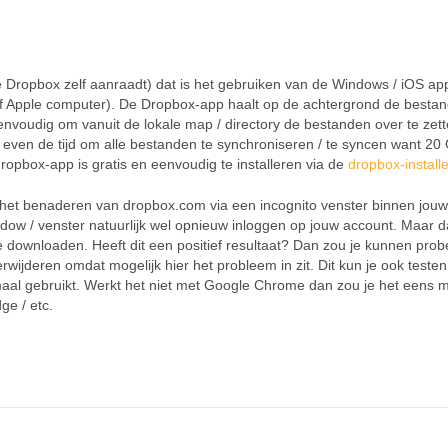
Dropbox zelf aanraadt) dat is het gebruiken van de Windows / iOS appl
 Apple computer). De Dropbox-app haalt op de achtergrond de besta
eenvoudig om vanuit de lokale map / directory de bestanden over te zet
 even de tijd om alle bestanden te synchroniseren / te syncen want 20
ropbox-app is gratis en eenvoudig te installeren via de
dropbox-installe
s het benaderen van dropbox.com via een incognito venster binnen jouw
ow / venster natuurlijk wel opnieuw inloggen op jouw account. Maar 
downloaden. Heeft dit een positief resultaat? Dan zou je kunnen prob
wijderen omdat mogelijk hier het probleem in zit. Dit kun je ook teste
al gebruikt. Werkt het niet met Google Chrome dan zou je het eens 
ge / etc.