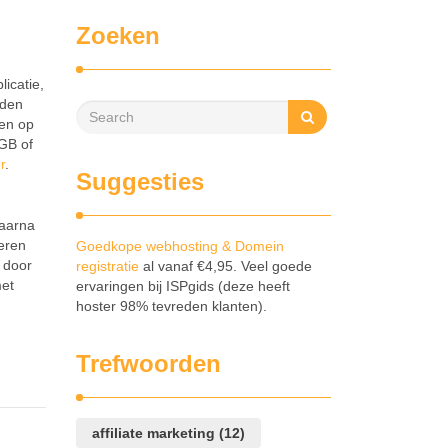
Zoeken
icatie,
nden
ten op
 GB of
r
.
Suggesties
daarna
eren
Goedkope webhosting & Domein
n door
registratie
al vanaf €4,95. Veel goede
met
ervaringen bij ISPgids (deze heeft
hoster 98% tevreden klanten).
Trefwoorden
affiliate marketing
(12)