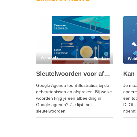
Webtools
117
Webt
Sleutelwoorden voor afbeelding in Google agenda
Google Agenda toont illustraties bij de
Je maak
gebeurtenissen en afspraken. Bij welke
andere
woorden krijg je een afbeelding in
een to
Google agenda? Zie lijst met
D. Of j
sleutelwoorden.
noemt 
vinden 
iedere