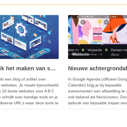
ools
Webtools
Kan ik het maken van screenshots automatiseren?
t een blog of artikel over
In Google Agenda (officieel Goog
 websites. Je maakt bijvoorbeeld
Calendar) krijg je bij bepaalde
p 10 beste websites voor A B C
evenementen een afbeelding te 
e schrijft over handige tools en je
ook bekend als flairs/covers. Doo
diverse URL’s waar deze tools te
gebruik van bepaalde trigger wo
zijn. Dan is het wel leuk om bij
toont Google Calendar op jouw 
 site een screenshot …
en op de computer een leuk bij
plaatje. In een ander blog een ov
van de woorden die …