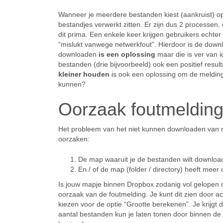
Wanneer je meerdere bestanden kiest (aankruist) op
bestandjes verwerkt zitten. Er zijn dus 2 processe
dit prima. Een enkele keer krijgen gebruikers echter
“mislukt vanwege netwerkfout”. Hierdoor is de downl
downloaden
is een oplossing
maar die is ver van i
bestanden (drie bijvoorbeeld) ook een positief resu
kleiner houden
is ook een oplossing om de meldi
kunnen?
Oorzaak foutmeldin
Het probleem van het niet kunnen downloaden van 
oorzaken:
De map waaruit je de bestanden wilt download
En / of de map (folder / directory) heeft meer
Is jouw mapje binnen Dropbox zodanig vol gelopen d
oorzaak van de foutmelding. Je kunt dit zien door a
kiezen voor de optie “Grootte berekenen”. Je krijgt 
aantal bestanden kun je laten tonen door binnen de m