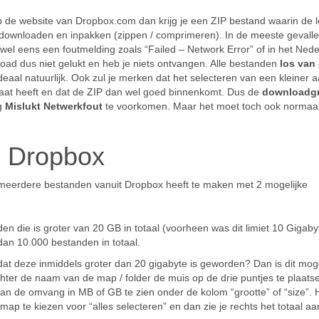
 de website van Dropbox.com dan krijg je een ZIP bestand waarin de 
n, downloaden en inpakken (zippen / comprimeren). In de meeste gevall
 wel eens een foutmelding zoals “Failed – Network Error” of in het Ned
oad dus niet gelukt en heb je niets ontvangen. Alle bestanden
los van 
deaal natuurlijk. Ook zul je merken dat het selecteren van een kleiner a
ltaat heeft en dat de ZIP dan wel goed binnenkomt. Dus de
downloadgr
ng
Mislukt Netwerkfout
te voorkomen. Maar het moet toch ook normaa
g Dropbox
meerdere bestanden vanuit Dropbox heeft te maken met 2 mogelijke
en die is groter van 20 GB in totaal
(voorheen was dit limiet 10 Gigaby
 dan 10.000 bestanden in totaal.
at deze inmiddels groter dan 20 gigabyte is geworden? Dan is dit moge
chter de naam van de map / folder de muis op de drie puntjes te plaats
dan de omvang in MB of GB te zien onder de kolom “grootte” of “size”. 
ap te kiezen voor “alles selecteren” en dan zie je rechts het totaal aa