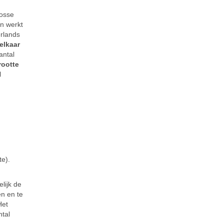
losse
en werkt
erlands
elkaar
antal
ootte
l
te
).
lijk de
en en te
Het
ntal