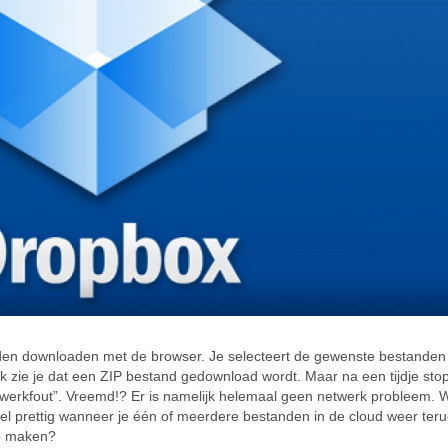
nden downloaden met de browser. Je selecteert de gewenste bestanden 
k zie je dat een ZIP bestand gedownload wordt. Maar na een tijdje sto
etwerkfout”. Vreemd!? Er is namelijk helemaal geen netwerk probleem. W
wel prettig wanneer je één of meerdere bestanden in de cloud weer ter
te maken?