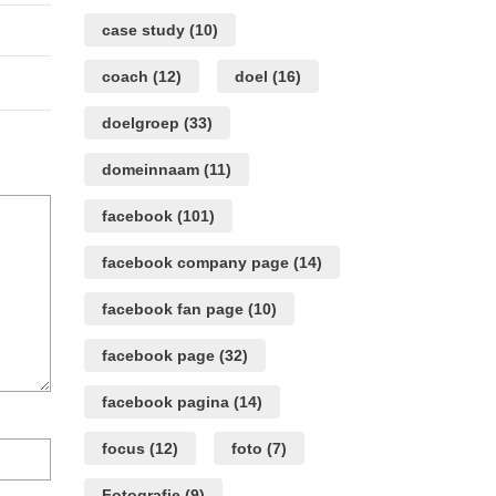
case study
(10)
coach
(12)
doel
(16)
doelgroep
(33)
domeinnaam
(11)
facebook
(101)
facebook company page
(14)
facebook fan page
(10)
facebook page
(32)
facebook pagina
(14)
Mijn
focus
(12)
foto
(7)
naam,
e-
Fotografie
(9)