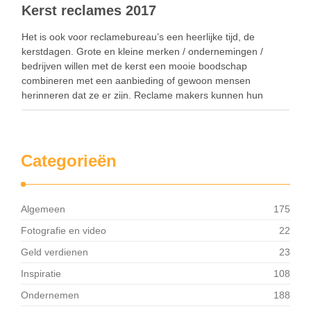
Kerst reclames 2017
Het is ook voor reclamebureau’s een heerlijke tijd, de
kerstdagen. Grote en kleine merken / ondernemingen /
bedrijven willen met de kerst een mooie boodschap
combineren met een aanbieding of gewoon mensen
herinneren dat ze er zijn. Reclame makers kunnen hun
creativiteit ten volle benutten in de vorm van humor, …
Categorieën
Algemeen
175
Fotografie en video
22
Geld verdienen
23
Inspiratie
108
Ondernemen
188