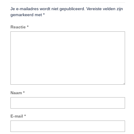
Je e-mailadres wordt niet gepubliceerd.
Vereiste velden zijn
gemarkeerd met
*
Reactie
*
Naam
*
Mij
na
e-
E-mail
*
mai
en
sit