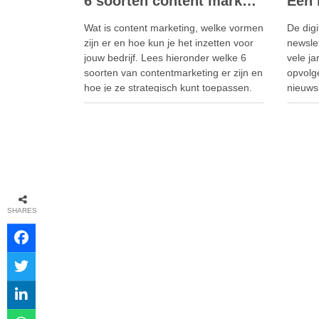
6 soorten content marketing
Wat is content marketing, welke vormen
De digi
zijn er en hoe kun je het inzetten voor
newslet
jouw bedrijf. Lees hieronder welke 6
vele j
soorten van contentmarketing er zijn en
opvolg
hoe je ze strategisch kunt toepassen.
nieuwsb
Content marketing Content marketing is
vrij e
een strategische vorm van marketing
aanmel
die er op is gericht om waardevolle, …
nieuwsb
tips w
SHARES