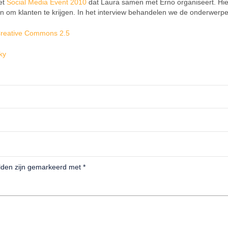
et
Social Media Event 2010
dat Laura samen met Erno organiseert. Hie
en om klanten te krijgen. In het interview behandelen we de onderwerp
reative Commons 2.5
ky
elden zijn gemarkeerd met
*