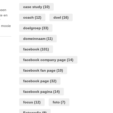
case study
(10)
 een
te en
coach
(12)
doel
(16)
/
n mooie
doelgroep
(33)
domeinnaam
(11)
me
n volle
facebook
(101)
 …
facebook company page
(14)
facebook fan page
(10)
facebook page
(32)
facebook pagina
(14)
focus
(12)
foto
(7)
Fotografie
(9)