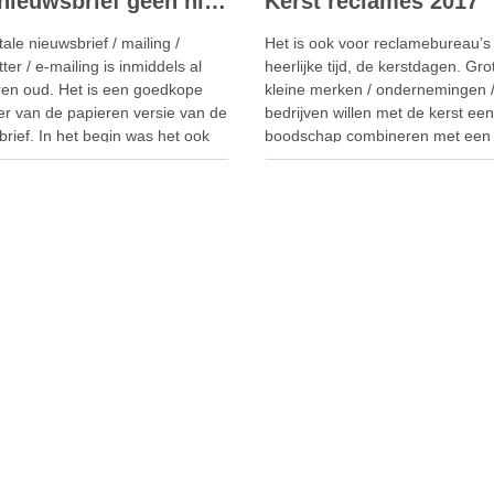
Een nieuwsbrief geen nieuwsbrief noemen – wat dan wel?
Kerst reclames 2017
tale nieuwsbrief / mailing /
Het is ook voor reclamebureau’s
ter / e-mailing is inmiddels al
heerlijke tijd, de kerstdagen. Gro
aren oud. Het is een goedkope
kleine merken / ondernemingen 
er van de papieren versie van de
bedrijven willen met de kerst ee
rief. In het begin was het ook
boodschap combineren met een
envoudig om nieuwe
aanbieding of gewoon mensen
dingen te krijgen voor jouw
herinneren dat ze er zijn. Recla
rief waarin je nieuwsfeiten en
makers kunnen hun creativiteit te
eg gaf. …
benutten in de vorm van humor,