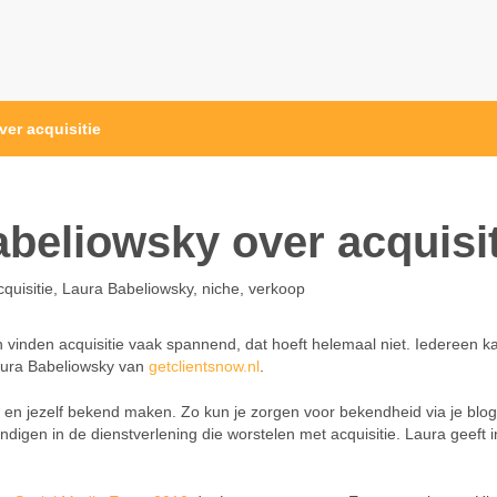
er acquisitie
beliowsky over acquisit
cquisitie
,
Laura Babeliowsky
,
niche
,
verkoop
n vinden acquisitie vaak spannend, dat hoeft helemaal niet. Iedereen k
aura Babeliowsky van
getclientsnow.nl
.
 en jezelf bekend maken. Zo kun je zorgen voor bekendheid via je blog
andigen in de dienstverlening die worstelen met acquisitie. Laura geeft 