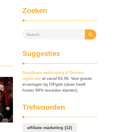
ik
Zoeken
een
reactie
plaats.
Suggesties
Goedkope webhosting & Domein
registratie
al vanaf €4,95. Veel goede
ervaringen bij ISPgids (deze heeft
hoster 98% tevreden klanten).
Trefwoorden
affiliate marketing
(12)