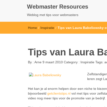
Webmaster Resources
Weblog met tips voor webmasters
Home
/
Inspiratie
/
Tips van Laura Babeliowsky ov
Tips van Laura Ba
By :
Arne
9 maart 2010
Category :
Inspiratie
Tags:
a
Zelfstandige
leren zegt L
Het kan je al enorm helpen door een niche te kiezen
bijvoorbeeld
getclientstips.nl
vol met tips voor zelfst
video nog meer tips voor de promotie van je bedrijf.