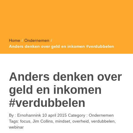
Home
/
Ondernemen
/
Anders denken over geld en inkomen #verdubbelen
Anders denken over
geld en inkomen
#verdubbelen
By :
Ernohannink
10 april 2015
Category :
Ondernemen
Tags:
focus
,
Jim Collins
,
mindset
,
overheid
,
verdubbelen
,
webinar