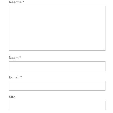
Reactie
*
Naam
*
Mij
na
e-
E-mail
*
mai
en
sit
op
Site
in
de
br