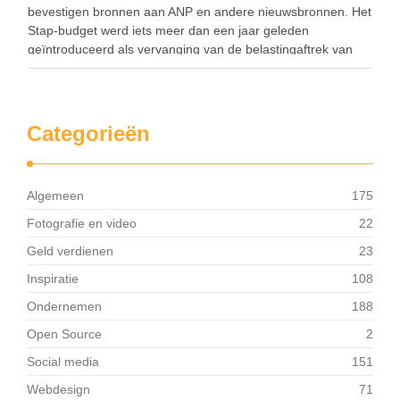
bevestigen bronnen aan ANP en andere nieuwsbronnen. Het
Stap-budget werd iets meer dan een jaar geleden
geïntroduceerd als vervanging van de belastingaftrek van
scholingskosten. Het was eigenlijk een scholingssubsidie van
maximaal 1.000 euro voor het volgen van een …
Categorieën
Algemeen
175
Fotografie en video
22
Geld verdienen
23
Inspiratie
108
Ondernemen
188
Open Source
2
Social media
151
Webdesign
71