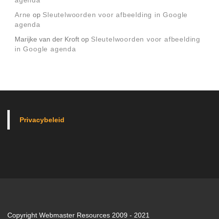
agenda
Arne
op
Sleutelwoorden voor afbeelding in Google
agenda
Marijke van der Kroft
op
Sleutelwoorden voor afbeelding
in Google agenda
Privacybeleid
Copyright Webmaster Resources 2009 - 2021