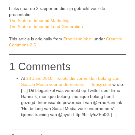
Links naar de 2 rapporten die zijn gebruikt voor de
presentatie:
The State of Inbound Marketing
The State of Inbound Lead Generation
This article is originally from
ErnoHannink.nl
under
Creative
Commons 2.5
1 Comments
At
23 June 2010
,
Tweets die vermelden Belang van
Sociale Media voor ondernemers — Topsy.com
wrote:
[…] Dit blogartikel was vermeld op Twitter door Erno
Hannink, monique bolung. monique bolung heeft
gezegd: Interessante powerpoint van @ErnoHannink
‘Het belang van Social Media voor ondernemers’
tijdens training van @pyotr http://bit.ly/cZEo0G […]