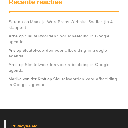
Recente reacties
Serena
op
Maak je WordPress Website Sneller (in 4
stappen)
Arne
op
Sleutelwoorden voor afbeelding in Google
agenda
Ans
op
Sleutelwoorden voor afbeelding in Google
agenda
Arne
op
Sleutelwoorden voor afbeelding in Google
agenda
Marijke van der Kroft
op
Sleutelwoorden voor afbeelding
in Google agenda
Privacybeleid