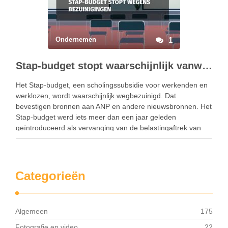
Ondernemen
1
Stap-budget stopt waarschijnlijk vanwege kabinetsbezuiniging
Het Stap-budget, een scholingssubsidie voor werkenden en
werklozen, wordt waarschijnlijk wegbezuinigd. Dat
bevestigen bronnen aan ANP en andere nieuwsbronnen. Het
Stap-budget werd iets meer dan een jaar geleden
geïntroduceerd als vervanging van de belastingaftrek van
scholingskosten. Het was eigenlijk een scholingssubsidie van
maximaal 1.000 euro voor het volgen van een …
Categorieën
Algemeen
175
Fotografie en video
22