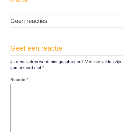
you focus for
the rest of the
day
Geen reacties
Geef een reactie
Je e-mailadres wordt niet gepubliceerd.
Vereiste velden zijn
gemarkeerd met
*
Reactie
*