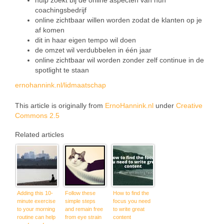
coachingsbedrijf
online zichtbaar willen worden zodat de klanten op je
af komen
dit in haar eigen tempo wil doen
de omzet wil verdubbelen in één jaar
online zichtbaar wil worden zonder zelf continue in de
spotlight te staan
ernohannink.nl/lidmaatschap
This article is originally from
ErnoHannink.nl
under
Creative
Commons 2.5
Related articles
Adding this 10-
Follow these
How to find the
minute exercise
simple steps
focus you need
to your morning
and remain free
to write great
routine can help
from eye strain
content