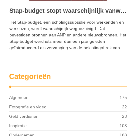
Stap-budget stopt waarschijnlijk vanwege kabinetsbezuiniging
Het Stap-budget, een scholingssubsidie voor werkenden en
werklozen, wordt waarschijnlijk wegbezuinigd. Dat
bevestigen bronnen aan ANP en andere nieuwsbronnen. Het
Stap-budget werd iets meer dan een jaar geleden
geïntroduceerd als vervanging van de belastingaftrek van
scholingskosten. Het was eigenlijk een scholingssubsidie van
maximaal 1.000 euro voor het volgen van een …
Categorieën
Algemeen
175
Fotografie en video
22
Geld verdienen
23
Inspiratie
108
Ondernemen
188