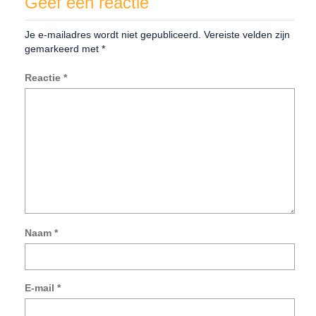
Geef een reactie
Je e-mailadres wordt niet gepubliceerd.
Vereiste velden zijn
gemarkeerd met
*
Reactie
*
Naam
*
Mij
na
e-
E-mail
*
mai
en