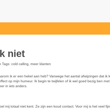
k niet
n
Tags:
cold calling
,
meer klanten
 Waarom ik er een hekel aan heb? Vanwege het aantal afwijzingen dat ik kr
ffect op mijn humeur. Ik begin te twijfelen of ik wel goed bezig ben met
er in iets anders.
l mij totaal niet kent. Ze zijn een koud contact. Voor mij is het veel fij