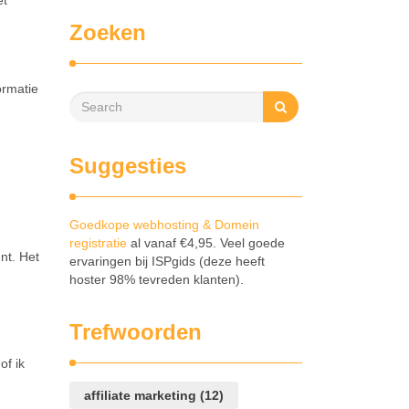
et
Zoeken
ormatie
Suggesties
Goedkope webhosting & Domein
registratie
al vanaf €4,95. Veel goede
nt. Het
ervaringen bij ISPgids (deze heeft
hoster 98% tevreden klanten).
Trefwoorden
of ik
affiliate marketing
(12)