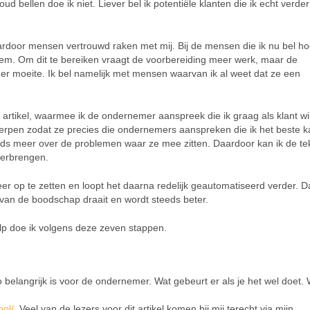
 bellen doe ik niet. Liever bel ik potentiële klanten die ik echt verde
door mensen vertrouwd raken met mij. Bij de mensen die ik nu bel hoo
oem. Om dit te bereiken vraagt de voorbereiding meer werk, maar de
r moeite. Ik bel namelijk met mensen waarvan ik al weet dat ze een
 artikel, waarmee ik de ondernemer aanspreek die ik graag als klant wi
erpen zodat ze precies die ondernemers aanspreken die ik het beste k
eds meer over de problemen waar ze mee zitten. Daardoor kan ik de te
verbrengen.
eer op te zetten en loopt het daarna redelijk geautomatiseerd verder. 
n van de boodschap draait en wordt steeds beter.
ulp doe ik volgens deze zeven stappen.
 belangrijk is voor de ondernemer. Wat gebeurt er als je het wel doet.
ool/
. Veel van de lezers voor dit artikel komen bij mij terecht via mijn