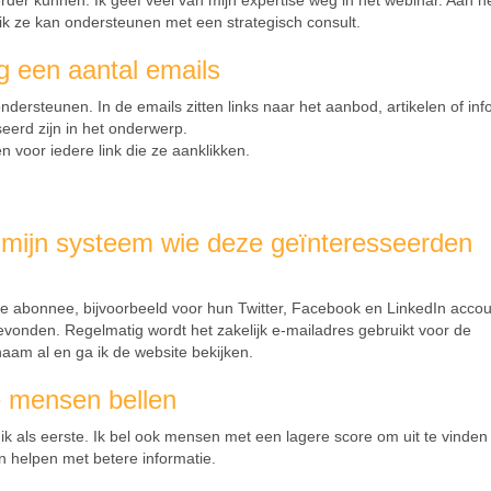
der kunnen. Ik geef veel van mijn expertise weg in het webinar. Aan h
e ik ze kan ondersteunen met een strategisch consult.
g een aantal emails
ndersteunen. In de emails zitten links naar het aanbod, artikelen of inf
eerd zijn in het onderwerp.
 voor iedere link die ze aanklikken.
 in mijn systeem wie deze geïnteresseerden
de abonnee, bijvoorbeeld voor hun Twitter, Facebook en LinkedIn accou
gevonden. Regelmatig wordt het zakelijk e-mailadres gebruikt voor de
naam al en ga ik de website bekijken.
ste mensen bellen
 als eerste. Ik bel ook mensen met een lagere score om uit te vinden 
n helpen met betere informatie.