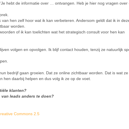
: “Je hebt de informatie over … ontvangen. Heb je hier nog vragen over 
prek.
ik van hen zelf hoor wat ik kan verbeteren. Andersom geldt dat ik in dez
htbaar worden.
orden of ik kan toelichten wat het strategisch consult voor hen kan
ijven volgen en opvolgen. Ik blijf contact houden, tenzij ze natuurlijk sp
lpen.
t hun bedrijf gaan groeien. Dat ze online zichtbaar worden. Dat is wat z
an hen daarbij helpen en dus volg ik ze op de voet.
tiële klanten?
 van leads anders te doen?
reative Commons 2.5