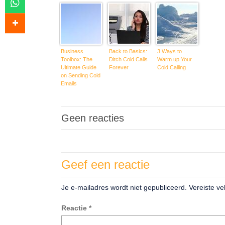
Business
Back to Basics:
3 Ways to
Toolbox: The
Ditch Cold Calls
Warm up Your
Ultimate Guide
Forever
Cold Calling
on Sending Cold
Emails
Geen reacties
Geef een reactie
Je e-mailadres wordt niet gepubliceerd.
Vereiste v
Reactie
*