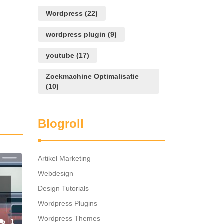
keer
Wordpress
(22)
wanneer
ik
wordpress plugin
(9)
een
reactie
youtube
(17)
plaats.
Zoekmachine Optimalisatie
(10)
Blogroll
Artikel Marketing
Webdesign
Design Tutorials
Wordpress Plugins
Wordpress Themes
1