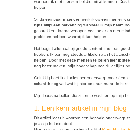
wanneer ik met mensen bel die mij al kennen. Dus koud
helpen.
Sinds een paar maanden werk ik op een manier waar
bijna altijd een herkenning wanneer ik mijn naam n
gesprekken daarna verlopen veel beter en met minde
probleem hebben waarbij ik kan helpen.
Het begint allemaal bij goede content, met een goed
hebben. Ik ben nog steeds artikelen aan het aansch
helpen. Door met deze mensen te bellen leer ik ste
nog beter maken, mijn boodschap nog duidelijker o
Gelukkig hoef ik dit alles per onderwerp maar één k
schaaf ik nog wel wat bij hier en daar, maar de ker
Mijn leads na bellen die zitten te wachten op mijn h
1. Een kern-artikel in mijn blog
Dit artikel legt uit waarom een bepaald onderwerp zo
je als je het niet doet.
Hier ga je naar een voorbeeld artikel
Meer-klanten-t