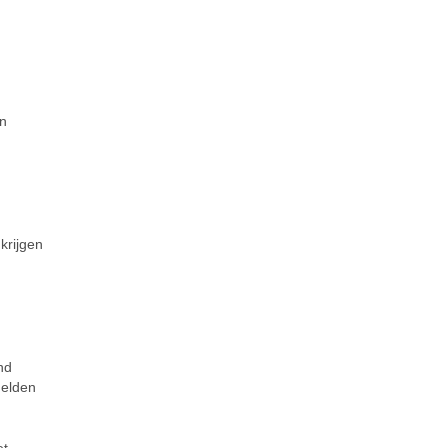
en
krijgen
nd
melden