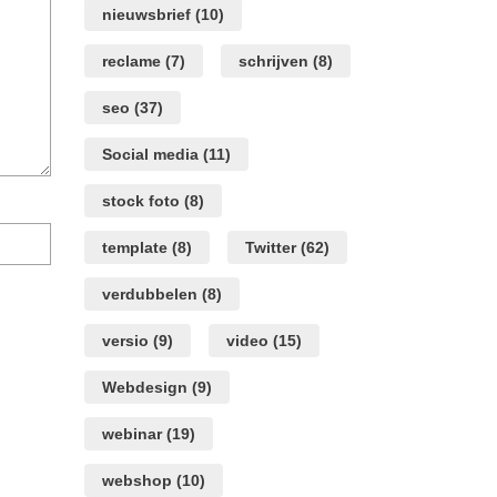
nieuwsbrief
(10)
reclame
(7)
schrijven
(8)
seo
(37)
Social media
(11)
stock foto
(8)
Mijn
template
(8)
Twitter
(62)
naam,
e-
verdubbelen
(8)
mail
en
site
versio
(9)
video
(15)
opslaan
in
Webdesign
(9)
deze
browser
webinar
(19)
voor
de
webshop
(10)
volgende