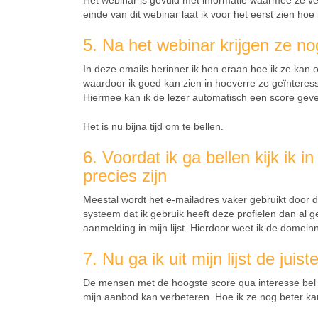
Het webinar is gevuld met informatie waarmee ze ver
einde van dit webinar laat ik voor het eerst zien ho
5. Na het webinar krijgen ze no
In deze emails herinner ik hen eraan hoe ik ze kan o
waardoor ik goed kan zien in hoeverre ze geïnteress
Hiermee kan ik de lezer automatisch een score geven
Het is nu bijna tijd om te bellen.
6. Voordat ik ga bellen kijk ik
precies zijn
Meestal wordt het e-mailadres vaker gebruikt door 
systeem dat ik gebruik heeft deze profielen dan al 
aanmelding in mijn lijst. Hierdoor weet ik de domein
7. Nu ga ik uit mijn lijst de jui
De mensen met de hoogste score qua interesse bel ik
mijn aanbod kan verbeteren. Hoe ik ze nog beter ka