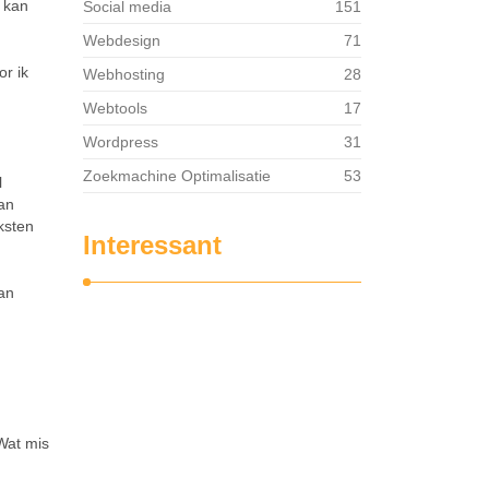
r kan
Social media
151
Webdesign
71
r ik
Webhosting
28
Webtools
17
Wordpress
31
Zoekmachine Optimalisatie
53
l
an
ksten
Interessant
Dan
 Wat mis