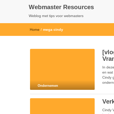
Webmaster Resources
Weblog met tips voor webmasters
Home
/
mega cindy
[vl
Vra
In dez
en wat 
Cindy 
ondern
Ondernemen
Ver
Cindy V