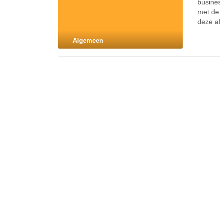
busines
met de
deze a
Algemeen