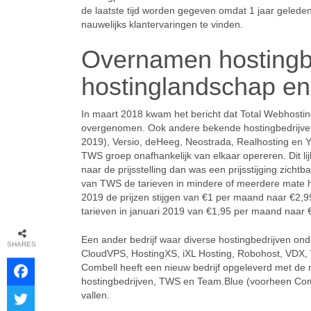
de laatste tijd worden gegeven omdat 1 jaar geleden e
nauwelijks klantervaringen te vinden.
Overnamen hostingbe
hostinglandschap en 
In maart 2018 kwam het bericht dat Total Webhostin
overgenomen. Ook andere bekende hostingbedrijven
2019), Versio, deHeeg, Neostrada, Realhosting en 
TWS groep onafhankelijk van elkaar opereren. Dit li
naar de prijsstelling dan was een prijsstijging zicht
van TWS de tarieven in mindere of meerdere mate h
2019 de prijzen stijgen van €1 per maand naar €2,9
tarieven in januari 2019 van €1,95 per maand naar 
Een ander bedrijf waar diverse hostingbedrijven onde
SHARES
CloudVPS, HostingXS, iXL Hosting, Robohost, VDX, 
Combell heeft een nieuw bedrijf opgeleverd met de n
hostingbedrijven, TWS en Team.Blue (voorheen Combe
vallen.