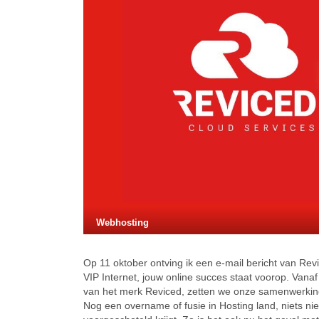
Webhosting
Op 11 oktober ontving ik een e-mail bericht van Revi
VIP Internet, jouw online succes staat voorop. Vana
van het merk Reviced, zetten we onze samenwerking 
Nog een overname of fusie in Hosting land, niets n