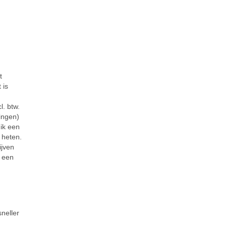
n
t
 is
l. btw.
ingen)
 ik een
 heten.
ijven
l een
sneller