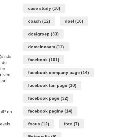
case study
(10)
coach
(12)
doel
(16)
doelgroep
(33)
domeinnaam
(11)
(sinds
facebook
(101)
n de
ken
facebook company page
(14)
rijven
uari
facebook fan page
(10)
e
facebook page
(32)
facebook pagina
(14)
sIP en
oekels
focus
(12)
foto
(7)
Fotografie
(9)