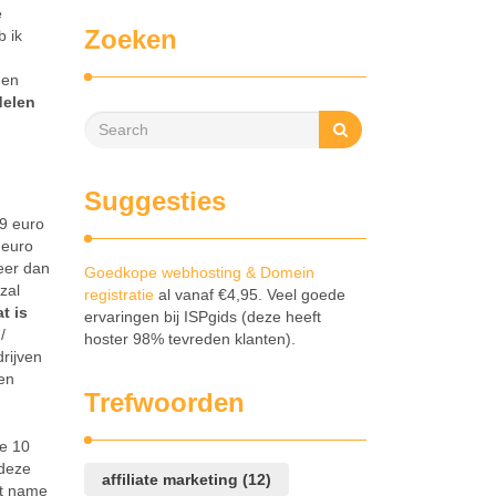
e
Zoeken
 ik
 en
delen
Suggesties
99 euro
 euro
eer dan
Goedkope webhosting & Domein
zal
registratie
al vanaf €4,95. Veel goede
t is
ervaringen bij ISPgids (deze heeft
/
hoster 98% tevreden klanten).
rijven
een
Trefwoorden
de 10
 deze
affiliate marketing
(12)
et name