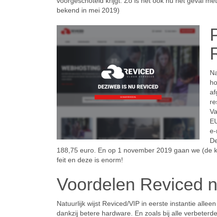
voorgeschoteld krijgt. Zo is het ook nu het geval me
bekend in mei 2019)
Na
ho
af
re
Va
EU
e-
De
188,75 euro. En op 1 november 2019 gaan we (de klan
feit en deze is enorm!
Voordelen Reviced n
Natuurlijk wijst Reviced/VIP in eerste instantie alle
dankzij betere hardware. En zoals bij alle verbeterd