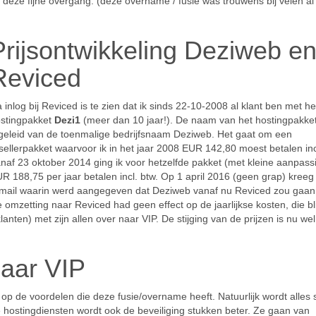
t deze fijne overgang. (deze overname / fusie was trouwens bij velen al
Prijsontwikkeling Deziweb e
Reviced
 inlog bij Reviced is te zien dat ik sinds 22-10-2008 al klant ben met he
stingpakket
Dezi1
(meer dan 10 jaar!). De naam van het hostingpakket
geleid van de toenmalige bedrijfsnaam Deziweb. Het gaat om een
sellerpakket waarvoor ik in het jaar 2008 EUR 142,80 moest betalen inc
naf 23 oktober 2014 ging ik voor hetzelfde pakket (met kleine aanpass
R 188,75 per jaar betalen incl. btw. Op 1 april 2016 (geen grap) kreeg
mail waarin werd aangegeven dat Deziweb vanaf nu Reviced zou gaan
 omzetting naar Reviced had geen effect op de jaarlijkse kosten, die bl
ten) met zijn allen over naar VIP. De stijging van de prijzen is nu we
aar VIP
en op de voordelen die deze fusie/overname heeft. Natuurlijk wordt alles 
e hostingdiensten wordt ook de beveiliging stukken beter. Ze gaan van