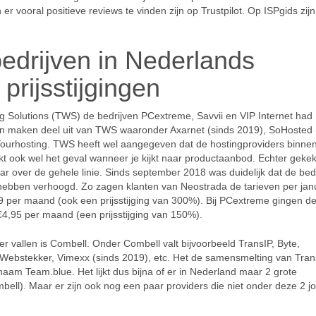
r vooral positieve reviews te vinden zijn op Trustpilot. Op ISPgids zijn
drijven in Nederlands
prijsstijgingen
g Solutions (TWS) de bedrijven PCextreme, Savvii en VIP Internet had
 maken deel uit van TWS waaronder Axarnet (sinds 2019), SoHosted 
Yourhosting. TWS heeft wel aangegeven dat de hostingproviders binne
jkt ook wel het geval wanneer je kijkt naar productaanbod. Echter geke
baar over de gehele linie. Sinds september 2018 was duidelijk dat de bed
ebben verhoogd. Zo zagen klanten van Neostrada de tarieven per jan
9 per maand (ook een prijsstijging van 300%). Bij PCextreme gingen d
€4,95 per maand (een prijsstijging van 150%).
r vallen is Combell. Onder Combell valt bijvoorbeeld TransIP, Byte,
Webstekker, Vimexx (sinds 2019), etc. Het de samensmelting van Tran
aam Team.blue. Het lijkt dus bijna of er in Nederland maar 2 grote
ll). Maar er zijn ook nog een paar providers die niet onder deze 2 j