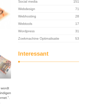
Social media
151
Webdesign
71
Webhosting
28
Webtools
17
Wordpress
31
Zoekmachine Optimalisatie
53
Interessant
 wordt
ëindigen
rnet.”.
s