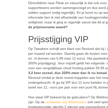
DirectAdmin naar Plesk en natuurlijk is dat ook voor
supportteams worden samengevoegd en dus word je a
zelden support nodig eigenlijk). En je komt nu op ee
informatie ben ik niet afhankelijk van hostingprovid
veiligheid, maar ik ging er eigenlijk vanuit dat dit 
de prijstoename waard?
Prijsstijging VIP
Op Tweakers schrijft een klant van Reviced dat hij / 
per maand zal worden. Daarbij gaan de kosten voor
en .nl domein van 5,99 naar 12 euro). Het jaarbed
300% prijsstijging). Voor mijzelf geldt het volgende:
voor een vergelijkbaar cloud hosting pakket 39,99 
3,2 keer zoveel, dus 320% meer dan ik nu betaal
Reviced omdat je deze moest koppelen aan het rese
ondergebracht. Ik ga bij VIP dus 12 euro betalen in 
tarief van 12,- euro per jaar voor een punt NL dom
Hoe staat VIP bekend bij de gebruikers? Op Webhost
zijn. Op de
reviewsite van Webhosters
ook veel opme
hostingprovider slechts 2 sterren wat overeenkomt m