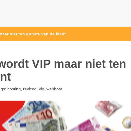
aar niet ten gunste van de klant
wordt VIP maar niet ten
nt
ags:
hosting
,
reviced
,
vip
,
webhost