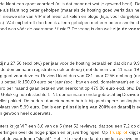
 de klant een groot voordeel (al is dat maar net wat je gewend bent). D
ls klant nog beter geholpen (maar als de hosting goed werkt dan heb
n nieuwe site van VIP met meer artikelen en blogs (tsja, voor dergelijke
ers). Wat mij betreft dan ben ik alleen geholpen met een betere snelheid
al goed was vóór de overname / fusie!? De vraag is dan wel:
zijn de voor
zij nu 27,50 (excl btw) per jaar voor de hosting betaald en dat dit nu 9,
 de domeinnaam registraties ook omhoog (.net domein van 11 naar 19
rag gaat voor deze ex-Reviced klant dus van €81 naar €256 omhoog (m
 nu betaal ik 150,00 euro per jaar (excl. btw en excl. domeinnaam) en ik 
euro per maand gaan betalen wat neerkomt op 479,88 euro excl. btw.
Da
. Gelukkig heb ik slechts 1 .NL domeinnaam ondergebracht bij Deziweb 
ller pakket. De andere domeinnamen heb ik bij goedkopere hostingbed
plaats van 5,99 euro. Dat is een
prijsstijging van 200%
en daarbij is 
ein gewoon heel ouderwets.
ers krijgt VIP een 3,6 van de 5 (met 52 reviews), dat zou een 7,2 op 
rkingen over de hoge prijzen en prijsverhogingen. Op
Trustpilot
krijgt
et de waardering “slecht”. Het lijkt er wel op dat de minder reviews m