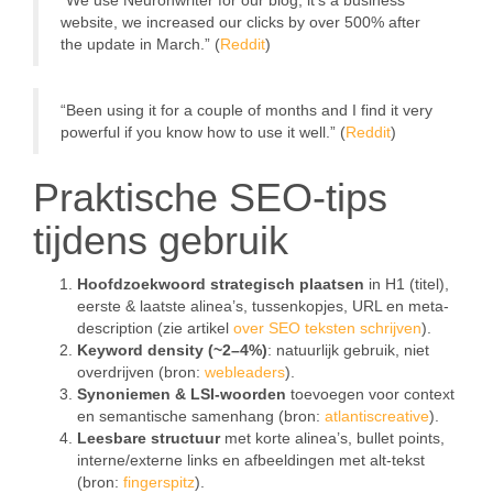
“We use Neuronwriter for our blog, it’s a business
website, we increased our clicks by over 500% after
the update in March.” (
Reddit
)
“Been using it for a couple of months and I find it very
powerful if you know how to use it well.” (
Reddit
)
Praktische SEO-tips
tijdens gebruik
Hoofdzoekwoord strategisch plaatsen
in H1 (titel),
eerste & laatste alinea’s, tussenkopjes, URL en meta-
description (zie artikel
over SEO teksten schrijven
).
Keyword density (~2–4%)
: natuurlijk gebruik, niet
overdrijven (bron:
webleaders
).
Synoniemen & LSI-woorden
toevoegen voor context
en semantische samenhang (bron:
atlantiscreative
).
Leesbare structuur
met korte alinea’s, bullet points,
interne/externe links en afbeeldingen met alt-tekst
(bron:
fingerspitz
).