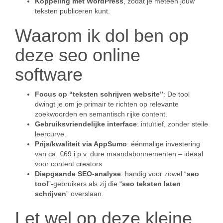
Koppeling met WordPress
, zodat je meteen jouw
teksten publiceren kunt.
Waarom ik dol ben op
deze seo online
software
Focus op “teksten schrijven website”
: De tool
dwingt je om je primair te richten op relevante
zoekwoorden en semantisch rijke content.
Gebruiksvriendelijke interface
: intuïtief, zonder steile
leercurve.
Prijs/kwaliteit via AppSumo
: éénmalige investering
van ca. €69 i.p.v. dure maandabonnementen – ideaal
voor content creators.
Diepgaande SEO-analyse
: handig voor zowel “
seo
tool
”-gebruikers als zij die “
seo teksten laten
schrijven
” overslaan.
Let wel op deze kleine