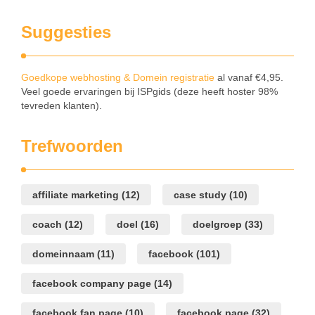
Suggesties
Goedkope webhosting & Domein registratie
al vanaf €4,95.
Veel goede ervaringen bij ISPgids (deze heeft hoster 98%
tevreden klanten).
Trefwoorden
affiliate marketing
(12)
case study
(10)
coach
(12)
doel
(16)
doelgroep
(33)
domeinnaam
(11)
facebook
(101)
facebook company page
(14)
facebook fan page
(10)
facebook page
(32)