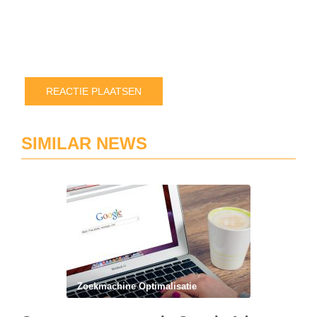
ik
ee
rea
pla
SIMILAR NEWS
Zoekmachine Optimalisatie