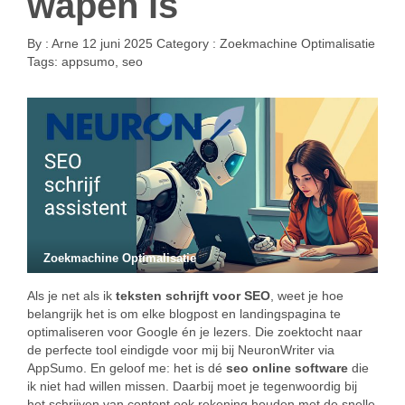
wapen is
By :
Arne
12 juni 2025
Category :
Zoekmachine Optimalisatie
Tags:
appsumo
,
seo
Zoekmachine Optimalisatie
Als je net als ik
teksten schrijft voor SEO
, weet je hoe
belangrijk het is om elke blogpost en landingspagina te
optimaliseren voor Google én je lezers. Die zoektocht naar
de perfecte tool eindigde voor mij bij NeuronWriter via
AppSumo. En geloof me: het is dé
seo online software
die
ik niet had willen missen. Daarbij moet je tegenwoordig bij
het schrijven van content ook rekening houden met de snelle