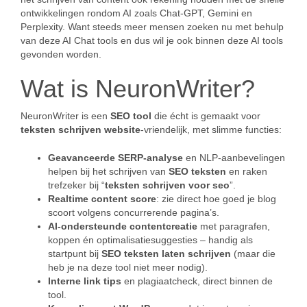
ontwikkelingen rondom AI zoals Chat-GPT, Gemini en
Perplexity. Want steeds meer mensen zoeken nu met behulp
van deze AI Chat tools en dus wil je ook binnen deze AI tools
gevonden worden.
Wat is NeuronWriter?
NeuronWriter is een
SEO tool
die écht is gemaakt voor
teksten schrijven website
-vriendelijk, met slimme functies:
Geavanceerde SERP-analyse
en NLP-aanbevelingen
helpen bij het schrijven van
SEO teksten
en raken
trefzeker bij “
teksten schrijven voor seo
”.
Realtime content score
: zie direct hoe goed je blog
scoort volgens concurrerende pagina’s.
AI-ondersteunde contentcreatie
met paragrafen,
koppen én optimalisatiesuggesties – handig als
startpunt bij
SEO teksten laten schrijven
(maar die
heb je na deze tool niet meer nodig).
Interne link tips
en plagiaatcheck, direct binnen de
tool.