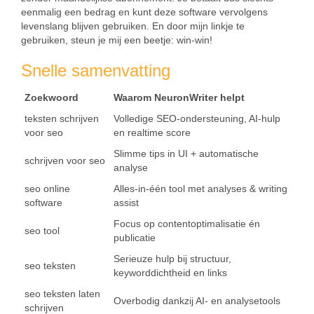
eenmalig een bedrag en kunt deze software vervolgens
levenslang blijven gebruiken. En door mijn linkje te
gebruiken, steun je mij een beetje: win-win!
Snelle samenvatting
Zoekwoord
Waarom NeuronWriter helpt
teksten schrijven
Volledige SEO-ondersteuning, AI‑hulp
voor seo
en realtime score
Slimme tips in UI + automatische
schrijven voor seo
analyse
seo online
Alles‑in‑één tool met analyses & writing
software
assist
Focus op contentoptimalisatie én
seo tool
publicatie
Serieuze hulp bij structuur,
seo teksten
keyworddichtheid en links
seo teksten laten
Overbodig dankzij AI- en analysetools
schrijven