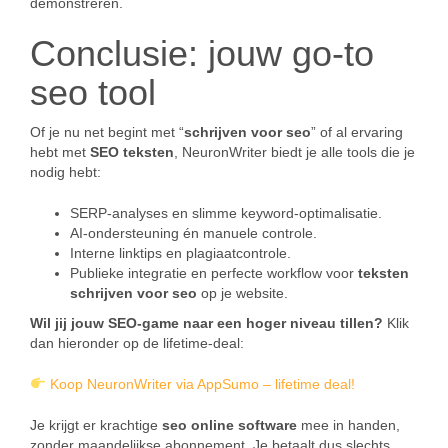
demonstreren.
Conclusie: jouw go‑to
seo tool
Of je nu net begint met “
schrijven voor seo
” of al ervaring
hebt met
SEO teksten
, NeuronWriter biedt je alle tools die je
nodig hebt:
SERP-analyses en slimme keyword-optimalisatie.
AI-ondersteuning én manuele controle.
Interne linktips en plagiaatcontrole.
Publieke integratie en perfecte workflow voor
teksten
schrijven voor seo
op je website.
Wil jij jouw SEO‑game naar een hoger niveau tillen?
Klik
dan hieronder op de lifetime-deal:
Koop NeuronWriter via AppSumo – lifetime deal!
Je krijgt er krachtige
seo online software
mee in handen,
zonder maandelijkse abonnement. Je betaalt dus slechts