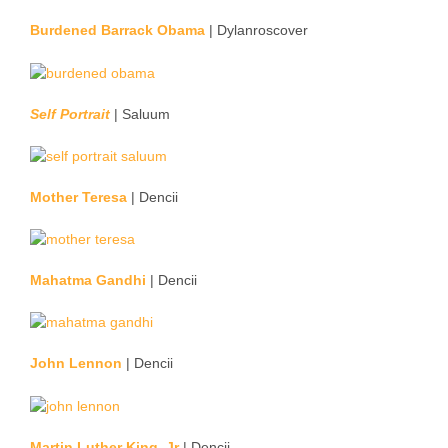
Burdened Barrack Obama
| Dylanroscover
Self Portrait
| Saluum
Mother Teresa
| Dencii
Mahatma Gandhi
| Dencii
John Lennon
| Dencii
Martin Luther King, Jr
| Dencii