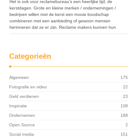
Het is ook voor reclamebureau’s een heerlijke tijd, de
kerstdagen. Grote en kleine merken / ondernemingen /
bedrijven willen met de kerst een mooie boodschap
combineren met een aanbieding of gewoon mensen
herinneren dat ze er zijn. Reclame makers kunnen hun
creativiteit ten volle benutten in de vorm van humor, …
Categorieën
Algemeen
175
Fotografie en video
22
Geld verdienen
23
Inspiratie
108
Ondernemen
188
Open Source
2
Social media
151