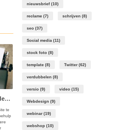
nieuwsbrief
(10)
reclame
(7)
schrijven
(8)
seo
(37)
Social media
(11)
stock foto
(8)
template
(8)
Twitter
(62)
verdubbelen
(8)
versio
(9)
video
(15)
De voordelen en nadelen van WordPress
Webdesign
(9)
te te
webinar
(19)
behulp
ere
webshop
(10)
r