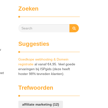
Zoeken
Suggesties
w
Goedkope webhosting & Domein
registratie
al vanaf €4,95. Veel goede
ervaringen bij ISPgids (deze heeft
het
hoster 98% tevreden klanten).
Trefwoorden
affiliate marketing
(12)