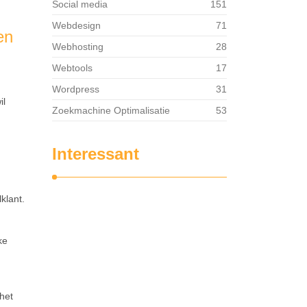
Social media
151
Webdesign
71
en
Webhosting
28
Webtools
17
Wordpress
31
il
Zoekmachine Optimalisatie
53
Interessant
klant.
ke
 het