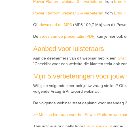
Power Platform webinar 2 – verbeteren
from
Erno H
Power Platform webinar 2 – verbeteren
from
Erno H
Of,
download de MP3
(MP3 109,7 Mb) van dit Power 
De
slides van de presentatie [PDF]
kun je hier ook 
Aanbod voor luisteraars
Aan de deelnemers van dit webinar heb ik een
Grati
“Checklist voor een website die klanten trekt ook zo
Mijn 5 verbeteringen voor jouw
Wil jij de volgende keer ook jouw vraag stellen? Of
volgende Vraag & Antwoord webinar.
De volgende webinar staat gepland voor maandag 2
>> Meld je hier aan voor het Power Platform webina
This article is originally from
ErnoHannink.nl
under
C