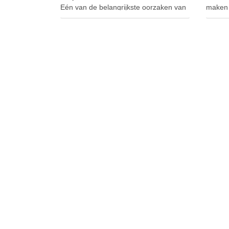
Eén van de belangrijkste oorzaken van
maken 
trages websites en lange laadtijden zijn
Op dez
(te) grote afbeeldingen. Dus de
artikel
bestanden van de afbeeldingen zijn
verschi
groot (veel kilobytes) …
hostin