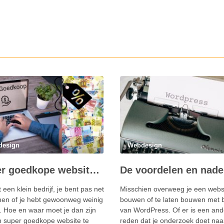
design
Webdesign
Super goedkope website met domeinnaam
 een klein bedrijf, je bent pas net
Misschien overweeg je een websi
en of je hebt gewoonweg weinig
bouwen of te laten bouwen met 
. Hoe en waar moet je dan zijn
van WordPress. Of er is een and
 super goedkope website te
reden dat je onderzoek doet naa