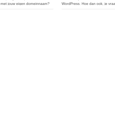
met jouw eigen domeinnaam?
WordPress. Hoe dan ook, je vraa
e website zijn meerdere
af: Wat zijn de voordelen van
en te vinden over de
WordPress? En wat zijn de nade
llende prijzen van
Dus je zoekt een duidelijk …
gproviders, over het …