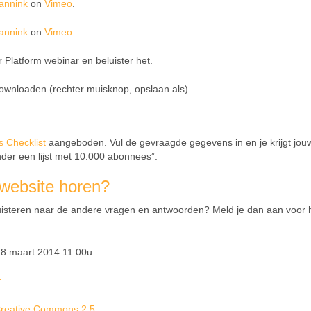
annink
on
Vimeo
.
annink
on
Vimeo
.
Platform webinar en beluister het.
downloaden (rechter muisknop, opslaan als).
s Checklist
aangeboden. Vul de gevraagde gegevens in en je krijgt jou
nder een lijst met 10.000 abonnees”.
 website horen?
 luisteren naar de andere vragen en antwoorden? Meld je dan aan voor 
8 maart 2014 11.00u.
r
reative Commons 2.5