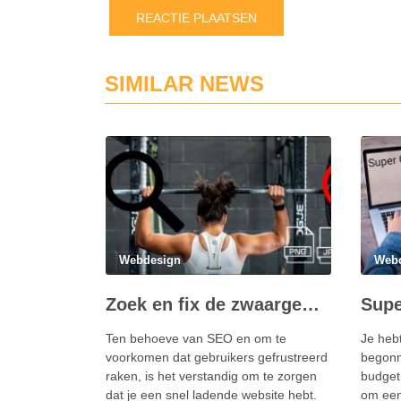
SIMILAR NEWS
Webdesign
Web
Zoek en fix de zwaargewichten: grote afbeeldingen op jouw website lokaliseren
Ten behoeve van SEO en om te
Je hebt
voorkomen dat gebruikers gefrustreerd
begonn
raken, is het verstandig om te zorgen
budget
dat je een snel ladende website hebt.
om een