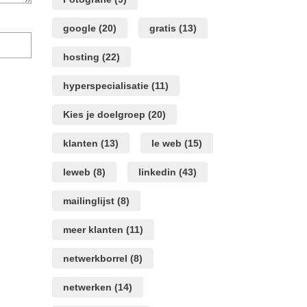
google
(20)
gratis
(13)
Mijn
naam,
hosting
(22)
e-
mail
hyperspecialisatie
(11)
en
site
Kies je doelgroep
(20)
opslaan
in
klanten
(13)
le web
(15)
deze
browser
leweb
(8)
linkedin
(43)
voor
de
volgende
mailinglijst
(8)
keer
wanneer
meer klanten
(11)
ik
een
netwerkborrel
(8)
reactie
plaats.
netwerken
(14)