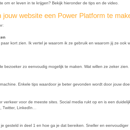
 om er leven in te krijgen? Bekijk hieronder de tips en de video.
an jouw website een Power Platform te mak
er:
ken
n paar kort zien. Ik vertel je waarom ik ze gebruik en waarom jij ze ook w
de bezoeker zo eenvoudig mogelijk te maken. Wat willen ze zeker zien.
machine. Enkele tips waardoor je beter gevonden wordt door jouw doel
r verkeer voor de meeste sites. Social media rukt op en is een duidelij
k, Twitter, LinkedIn…
 je gesteld in deel 1 en hoe ga je dat bereiken. Sneller en eenvoudiger