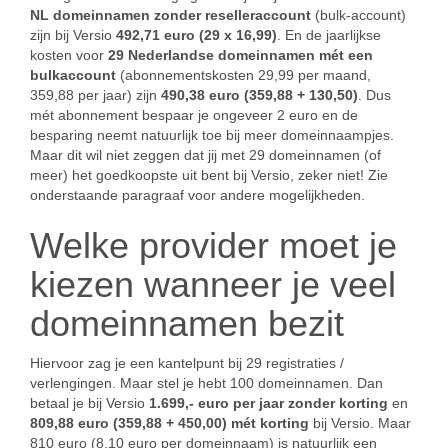
NL domeinnamen zonder reselleraccount
(bulk-account)
zijn bij Versio
492,71 euro (29 x 16,99)
. En de jaarlijkse
kosten voor
29 Nederlandse domeinnamen mét een
bulkaccount
(abonnementskosten 29,99 per maand,
359,88 per jaar) zijn
490,38 euro (359,88 + 130,50)
. Dus
mét abonnement bespaar je ongeveer 2 euro en de
besparing neemt natuurlijk toe bij meer domeinnaampjes.
Maar dit wil niet zeggen dat jij met 29 domeinnamen (of
meer) het goedkoopste uit bent bij Versio, zeker niet! Zie
onderstaande paragraaf voor andere mogelijkheden.
Welke provider moet je
kiezen wanneer je veel
domeinnamen bezit
Hiervoor zag je een kantelpunt bij 29 registraties /
verlengingen. Maar stel je hebt 100 domeinnamen. Dan
betaal je bij Versio
1.699,- euro per jaar zonder korting
en
809,88 euro (359,88 + 450,00) mét korting
bij Versio. Maar
810 euro (8,10 euro per domeinnaam) is natuurlijk een