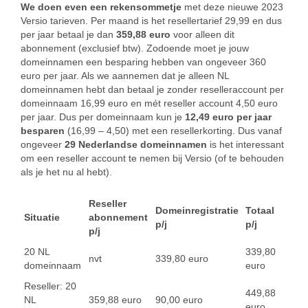
We doen even een rekensommetje
met deze nieuwe 2023
Versio tarieven. Per maand is het resellertarief 29,99 en dus
per jaar betaal je dan
359,88 euro
voor alleen dit
abonnement (exclusief btw). Zodoende moet je jouw
domeinnamen een besparing hebben van ongeveer 360
euro per jaar. Als we aannemen dat je alleen NL
domeinnamen hebt dan betaal je zonder reselleraccount per
domeinnaam 16,99 euro en mét reseller account 4,50 euro
per jaar. Dus per domeinnaam kun je
12,49 euro per jaar
besparen
(16,99 – 4,50) met een resellerkorting. Dus vanaf
ongeveer
29 Nederlandse domeinnamen
is het interessant
om een reseller account te nemen bij Versio (of te behouden
als je het nu al hebt).
Reseller
Domeinregistratie
Totaal
Situatie
abonnement
p/j
p/j
p/j
20 NL
339,80
nvt
339,80 euro
domeinnaam
euro
Reseller: 20
449,88
NL
359,88 euro
90,00 euro
euro