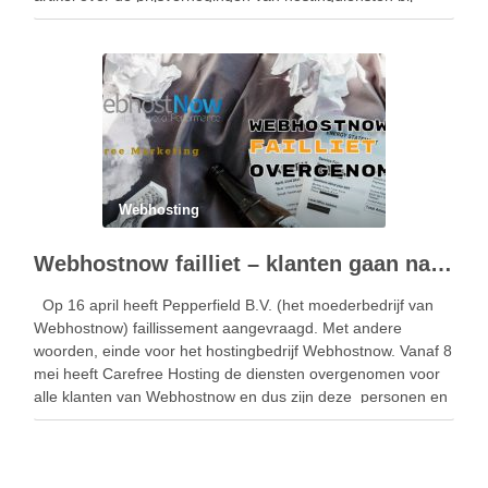
Vimexx. En helaas starten we in dit nieuwe …
Webhosting
Webhostnow failliet – klanten gaan naar Carefree Hosting
Op 16 april heeft Pepperfield B.V. (het moederbedrijf van
Webhostnow) faillissement aangevraagd. Met andere
woorden, einde voor het hostingbedrijf Webhostnow. Vanaf 8
mei heeft Carefree Hosting de diensten overgenomen voor
alle klanten van Webhostnow en dus zijn deze personen en
bedrijven sindsdien klant van Carefree Hosting. Waarom
Webhostnow failliet …