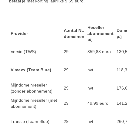
betaal je met korting jaarlijks 9,69 euro.
Reseller
Aantal NL
Domeinre
Provider
abonnement
domeinen
p/j
p/j
Versio (TWS)
29
359,88 euro
130,50 eu
Vimexx (Team Blue)
29
nvt
118,32 eu
Mijndomeinreseller
29
nvt
176,03 eu
(zonder abonnement)
Mijndomeinreseller (met
29
49,99 euro
141,23 eu
abonnement)
Transip (Team Blue)
29
nvt
260,71 eu