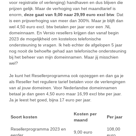
voor registratie of verlenging) handhaven en dus blijven die
prijzen gelijk. Maar de verhoging van het maandtarief is
enorm,
deze gaat van 9,00 naar 29,99 euro excl btw
. Dat
is een prijsverhoging van meer dan 300%. Maar je blijft dan
wel 4,50 euro excl. btw betalen per jaar voor een .NL
domeinnaam. En Versio resellers krijgen dan vanaf begin
2023 de mogelijkheid om kosteloos telefonische
ondersteuning te vragen. Ik heb echter de afgelopen 5 jaar
nog nooit de behoefte gehad aan telefonische ondersteuning
bij het beheer van mijn domeinnamen. Maar jij misschien
wel?
Je kunt het Resellerprogramma ook opzeggen en dan ga je
als Reseller het reguliere tarief betalen voor de verlengingen
van al jouw domeinen. Voor Nederlandse domeinnamen
betaal je dan geen 4,50 euro maar 16,99 excl btw per jaar.
Ja je leest het goed, bijna 17 euro per jaar.
Kosten per
Soort kosten
Per jaar
maand
Resellerprogramma 2023 en
108,00
9,00 euro
eerder
euro