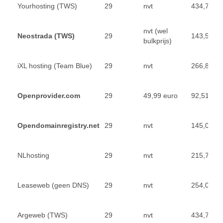
Yourhosting (TWS)
29
nvt
434,71 eu
nvt (wel
Neostrada (TWS)
29
143,55 eu
bulkprijs)
iXL hosting (Team Blue)
29
nvt
266,80 eu
Openprovider.com
29
49,99 euro
92,51 eur
Opendomainregistry.net
29
nvt
145,00 eu
NLhosting
29
nvt
215,70 eu
Leaseweb (geen DNS)
29
nvt
254,04 eu
Argeweb (TWS)
29
nvt
434,71 eu