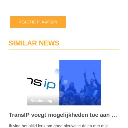
rea
pla
SIMILAR NEWS
Webhosting
TransIP voegt mogelijkheden toe aan hostingpakketten: Meer waarde voor je geld
Ik vind het altijd leuk om goed nieuws te delen met mijn