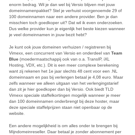
enorm bedrag. Wil je dan wel bij Versio blijven met jouw
domeinnamenpakket? Stel je verhuist voorgenoemde 29 of
100 domeinnamen naar een andere provider. Ben je dan
misschien toch goedkoper uit? Dat wil ik even onderzoeken.
Dus welke provider kun je eigenlijk het beste kiezen wanneer
je veel domeinnamen in jouw bezit hebt?
Je kunt ook jouw domeinen verhuizen / registreren bij
Vimexx, een concurrent van Versio en onderdeel van
Team
Blue
(moedermaatschappij ook van o.a. TransIP, iXL
Hosting, VDX, etc.). Dit is een meer complexe berekening
want zij rekenen het 1e jaar slechts 48 cent voor een .NL
domeinnaam en pas bij verlengen betaal je 4,08 euro. Maar
zelfs wanneer we alleen uitgaan van het verlengingstarief
dan zit je hier goedkoper dan bij Versio. Ook biedt TLD
Vimexx speciale staffelkortingen mogelijk wanneer je meer
dan 100 domeinnamen onderbrengt bij deze hoster, maar
deze speciale staffelprijzen staan niet openbaar op de
website.
Een andere mogelijkheid is om alles onder te brengen bij
Mijndomeinreseller. Daar betaal je zonder abonnement per