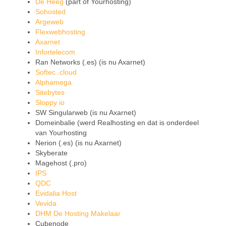
De Heeg
(part of Yourhosting)
Sohosted
Argeweb
Flexwebhosting
Axarnet
Infortelecom
Ran Networks (.es) (is nu Axarnet)
Softec .cloud
Alphamega
Sitebytes
Sloppy io
SW Singularweb (is nu Axarnet)
Domeinbalie (werd Realhosting en dat is onderdeel
van Yourhosting
Nerion (.es) (is nu Axarnet)
Skyberate
Magehost (.pro)
IPS
QDC
Evidalia Host
Vevida
DHM De Hosting Makelaar
Cubenode