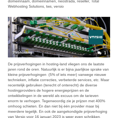
domeinnaam
,
domeinnamen
,
neostrada
,
reseller
,
Total
Webhosting Solutions
,
tws
,
versio
Webhosting
1
De prijsverhogingen in hosting-land vliegen ons de laatste
jaren rond de oren. Natuurlijk is er bijna jaarlijkse sprake van
kleine prijsverhogingen (5% of iets meer) vanwege nieuwe
technieken, inflatie correcties, verbeterde services, etc. Maar
recentelijk gebruiken (terecht of onterecht) de diverse
hostingproviders de hogere energieprijzen en de
ontwikkelingen in de wereld als excuus om de tarieven
enorm te verhogen. Tegenwoordig zie je prijzen met 400%
omhoog schieten. En dan niet bij één provider maar bij
meerdere tegelijk. En ook de aangekondigde prijsverhoging
van Versio voor 16 januari 2023 is weer even schrikken.