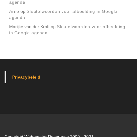
agenda
Arne
op
Sleutelwoorden voor afbeelding in Google
agenda
Marijke van der Kroft
op
Sleutelwoorden voor afbeelding
in Google agenda
Privacybeleid
Copyright Webmaster Resources 2009 - 2021