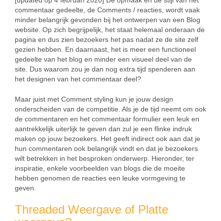
[updated op 4 februari 2020] De opmaak en de stijl van het
commentaar gedeelte, de Comments / reacties, wordt vaak
minder belangrijk gevonden bij het ontwerpen van een Blog
website. Op zich begrijpelijk, het staat helemaal onderaan de
pagina en dus zien bezoekers het pas nadat ze de site zelf
gezien hebben. En daarnaast, het is meer een functioneel
gedeelte van het blog en minder een visueel deel van de
site. Dus waarom zou je dan nog extra tijd spenderen aan
het designen van het commentaar deel?
Maar juist met Comment styling kun je jouw design
onderscheiden van de competitie. Als je de tijd neemt om ook
de commentaren en het commentaar formulier een leuk en
aantrekkelijk uiterlijk te geven dan zul je een flinke indruk
maken op jouw bezoekers. Het geeft indirect ook aan dat je
hun commentaren ook belangrijk vindt en dat je bezoekers
wilt betrekken in het besproken onderwerp. Hieronder, ter
inspiratie, enkele voorbeelden van blogs die de moeite
hebben genomen de reacties een leuke vormgeving te
geven.
Threaded Weergave of Platte