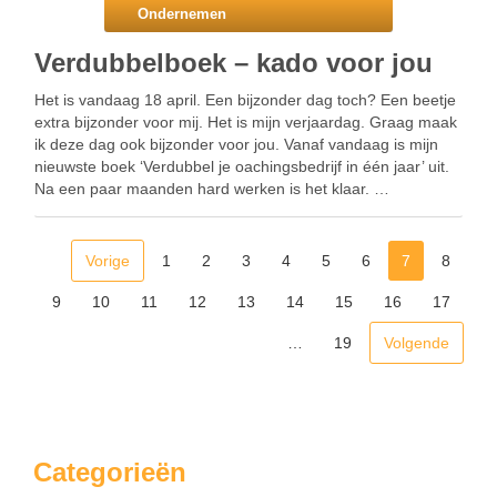
Ondernemen
Verdubbelboek – kado voor jou
Het is vandaag 18 april. Een bijzonder dag toch? Een beetje
extra bijzonder voor mij. Het is mijn verjaardag. Graag maak
ik deze dag ook bijzonder voor jou. Vanaf vandaag is mijn
nieuwste boek ‘Verdubbel je oachingsbedrijf in één jaar’ uit.
Na een paar maanden hard werken is het klaar. …
Vorige
1
2
3
4
5
6
7
8
9
10
11
12
13
14
15
16
17
…
19
Volgende
Categorieën