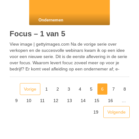
Ondernemen
Focus – 1 van 5
View image | gettyimages.com Na de vorige serie over
verkopen en de succesvolle webinars kwam ik op een idee
voor een nieuwe serie. Dit is de eerste aflevering in de serie
over focus. Waarom levert focuc zoveel meer op voor je
bedrijf? Er komt veel afleiding op een ondernemer af; e-
mails, …
Vorige
1
2
3
4
5
6
7
8
9
10
11
12
13
14
15
16
…
19
Volgende