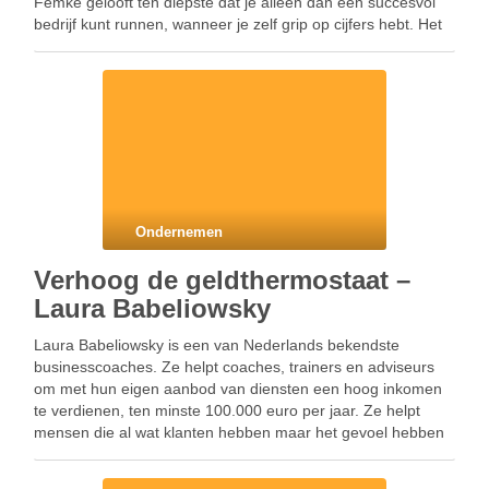
Femke gelooft ten diepste dat je alleen dan een succesvol
bedrijf kunt runnen, wanneer je zelf grip op cijfers hebt. Het
is haar missie om …
Ondernemen
Verhoog de geldthermostaat –
Laura Babeliowsky
Laura Babeliowsky is een van Nederlands bekendste
businesscoaches. Ze helpt coaches, trainers en adviseurs
om met hun eigen aanbod van diensten een hoog inkomen
te verdienen, ten minste 100.000 euro per jaar. Ze helpt
mensen die al wat klanten hebben maar het gevoel hebben
dat ze hier nog niet genoeg …