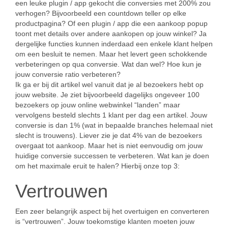
een leuke plugin / app gekocht die conversies met 200% zou
verhogen? Bijvoorbeeld een countdown teller op elke
productpagina? Of een plugin / app die een aankoop popup
toont met details over andere aankopen op jouw winkel? Ja
dergelijke functies kunnen inderdaad een enkele klant helpen
om een besluit te nemen. Maar het levert geen schokkende
verbeteringen op qua conversie. Wat dan wel? Hoe kun je
jouw conversie ratio verbeteren?
Ik ga er bij dit artikel wel vanuit dat je al bezoekers hebt op
jouw website. Je ziet bijvoorbeeld dagelijks ongeveer 100
bezoekers op jouw online webwinkel “landen” maar
vervolgens besteld slechts 1 klant per dag een artikel. Jouw
conversie is dan 1% (wat in bepaalde branches helemaal niet
slecht is trouwens). Liever zie je dat 4% van de bezoekers
overgaat tot aankoop. Maar het is niet eenvoudig om jouw
huidige conversie successen te verbeteren. Wat kan je doen
om het maximale eruit te halen? Hierbij onze top 3:
Vertrouwen
Een zeer belangrijk aspect bij het overtuigen en converteren
is “vertrouwen”. Jouw toekomstige klanten moeten jouw