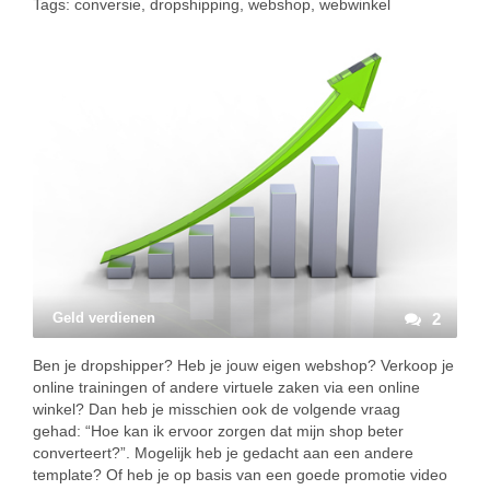
Tags:
conversie
,
dropshipping
,
webshop
,
webwinkel
Geld verdienen
2
Ben je dropshipper? Heb je jouw eigen webshop? Verkoop je
online trainingen of andere virtuele zaken via een online
winkel? Dan heb je misschien ook de volgende vraag
gehad: “Hoe kan ik ervoor zorgen dat mijn shop beter
converteert?”. Mogelijk heb je gedacht aan een andere
template? Of heb je op basis van een goede promotie video