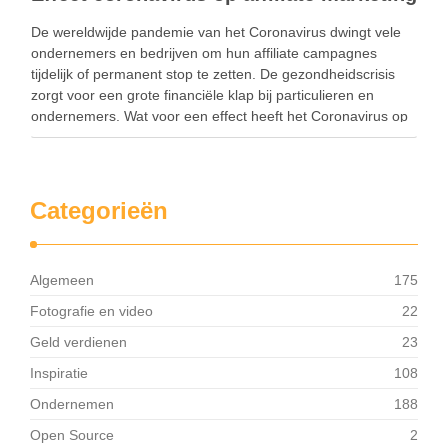
De wereldwijde pandemie van het Coronavirus dwingt vele
ondernemers en bedrijven om hun affiliate campagnes
tijdelijk of permanent stop te zetten. De gezondheidscrisis
zorgt voor een grote financiële klap bij particulieren en
ondernemers. Wat voor een effect heeft het Coronavirus op
affiliate marketing? Zijn er misschien nog kansen? En wat …
Categorieën
Algemeen
175
Fotografie en video
22
Geld verdienen
23
Inspiratie
108
Ondernemen
188
Open Source
2