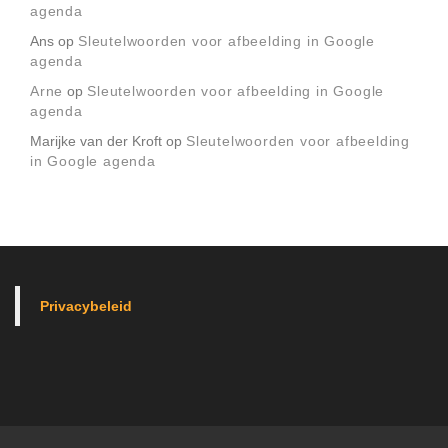
agenda
Ans
op
Sleutelwoorden voor afbeelding in Google
agenda
Arne
op
Sleutelwoorden voor afbeelding in Google
agenda
Marijke van der Kroft
op
Sleutelwoorden voor afbeelding
in Google agenda
Privacybeleid