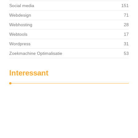
Social media
151
Webdesign
71
Webhosting
28
Webtools
17
Wordpress
31
Zoekmachine Optimalisatie
53
Interessant