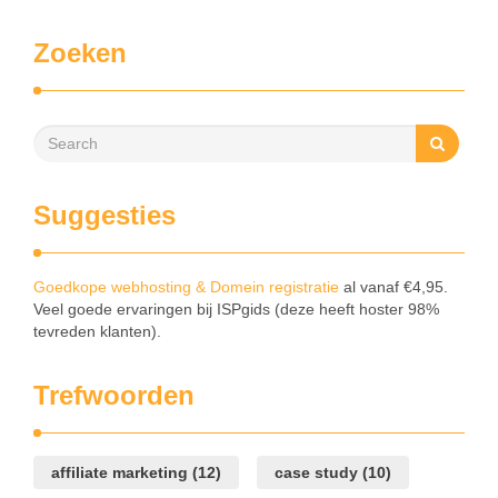
Zoeken
Suggesties
Goedkope webhosting & Domein registratie
al vanaf €4,95.
Veel goede ervaringen bij ISPgids (deze heeft hoster 98%
tevreden klanten).
Trefwoorden
affiliate marketing
(12)
case study
(10)