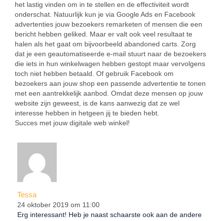
het lastig vinden om in te stellen en de effectiviteit wordt
onderschat. Natuurlijk kun je via Google Ads en Facebook
advertenties jouw bezoekers remarketen of mensen die een
bericht hebben geliked. Maar er valt ook veel resultaat te
halen als het gaat om bijvoorbeeld abandoned carts. Zorg
dat je een geautomatiseerde e-mail stuurt naar de bezoekers
die iets in hun winkelwagen hebben gestopt maar vervolgens
toch niet hebben betaald. Of gebruik Facebook om
bezoekers aan jouw shop een passende advertentie te tonen
met een aantrekkelijk aanbod. Omdat deze mensen op jouw
website zijn geweest, is de kans aanwezig dat ze wel
interesse hebben in hetgeen jij te bieden hebt.
Succes met jouw digitale web winkel!
Tessa
24 oktober 2019 om 11:00
Erg interessant! Heb je naast schaarste ook aan de andere