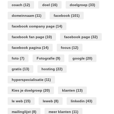
coach
(12)
doel
(16)
doelgroep
(33)
domeinnaam
(11)
facebook
(101)
facebook company page
(14)
facebook fan page
(10)
facebook page
(32)
facebook pagina
(14)
focus
(12)
foto
(7)
Fotografie
(9)
google
(20)
gratis
(13)
hosting
(22)
hyperspecialisatie
(11)
Kies je doelgroep
(20)
klanten
(13)
le web
(15)
leweb
(8)
linkedin
(43)
mailinglijst
(8)
meer klanten
(11)