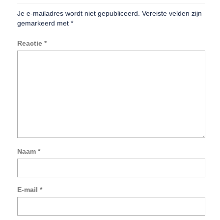
Je e-mailadres wordt niet gepubliceerd.
Vereiste velden zijn
gemarkeerd met
*
Reactie
*
Naam
*
Mij
na
e-
E-mail
*
mai
en
sit