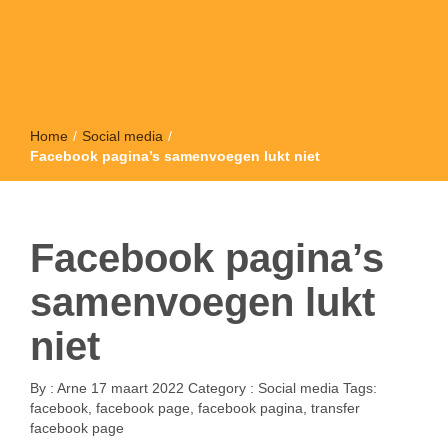
Home
/
Social media
/
Facebook pagina’s samenvoegen lukt niet
Facebook pagina’s
samenvoegen lukt
niet
By :
Arne
17 maart 2022
Category :
Social media
Tags:
facebook
,
facebook page
,
facebook pagina
,
transfer
facebook page