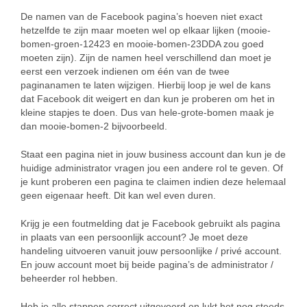
De namen van de Facebook pagina’s hoeven niet exact
hetzelfde te zijn maar moeten wel op elkaar lijken (mooie-
bomen-groen-12423 en mooie-bomen-23DDA zou goed
moeten zijn). Zijn de namen heel verschillend dan moet je
eerst een verzoek indienen om één van de twee
paginanamen te laten wijzigen. Hierbij loop je wel de kans
dat Facebook dit weigert en dan kun je proberen om het in
kleine stapjes te doen. Dus van hele-grote-bomen maak je
dan mooie-bomen-2 bijvoorbeeld.
Staat een pagina niet in jouw business account dan kun je de
huidige administrator vragen jou een andere rol te geven. Of
je kunt proberen een pagina te claimen indien deze helemaal
geen eigenaar heeft. Dit kan wel even duren.
Krijg je een foutmelding dat je Facebook gebruikt als pagina
in plaats van een persoonlijk account? Je moet deze
handeling uitvoeren vanuit jouw persoonlijke / privé account.
En jouw account moet bij beide pagina’s de administrator /
beheerder rol hebben.
Heb je alle stappen correct uitgevoerd en lukt het nog steeds