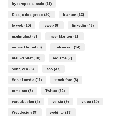
hyperspecialisatie
(11)
Kies je doelgroep
(20)
klanten
(13)
le web
(15)
leweb
(8)
linkedin
(43)
mailinglijst
(8)
meer klanten
(11)
netwerkborrel
(8)
netwerken
(14)
nieuwsbrief
(10)
reclame
(7)
schrijven
(8)
seo
(37)
Social media
(11)
stock foto
(8)
template
(8)
Twitter
(62)
verdubbelen
(8)
versio
(9)
video
(15)
Webdesign
(9)
webinar
(19)