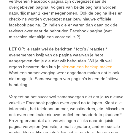
verdwenen Facebook pagina zijn overgezet naar de
overgebleven pagina. Volgers van beide pagina’s worden
natuurlijk maar 1 keer meegenomen. Ook de pagina likes en
check-ins worden overgezet naar jouw nieuwe officiële
facebook pagina. En indien die er waren dan gaan ook de
reviews over naar de behouden Facebook pagina (wat
misschien niet altijd een voordeel is!?).
LET OP
: je raakt wel de berichten / foto’s / reacties /
evenementen kwijt van de pagina waarvan je hebt
aangegeven dat je die niet wilt behouden. Wil je dit wel
ergens bewaren dan kun je
hiervan een backup maken
.
Want een samenvoeging weer ongedaan maken dat is ook
niet mogelijk. Samenvoegen van pagina’s is een definitieve
handeling.
Vergeet na het succesvol samenvoegen niet om jouw nieuwe
zakelijke Facebook pagina even goed na te lopen. Klopt alle
informatie, het telefoonnummer, websiteadres, etc. Misschien
ook even een leuke nieuwe profiel- en headerfoto plaatsen?
En zorg ervoor dat alle verwijzingen / links naar de juiste
pagina verwijzen (website, e-mail signature, andere sociale
media, blog artikelen, etc.). En het is aan te raden om een