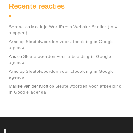
Recente reacties
Serena
op
Maak je WordPress Website Sneller (in 4
stappen)
Arne
op
Sleutelwoorden voor afbeelding in Google
agenda
Ans
op
Sleutelwoorden voor afbeelding in Google
agenda
Arne
op
Sleutelwoorden voor afbeelding in Google
agenda
Marijke van der Kroft
op
Sleutelwoorden voor afbeelding
in Google agenda