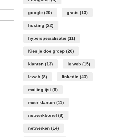
Mijn
google
(20)
gratis
(13)
naam,
e-
hosting
(22)
mail
en
hyperspecialisatie
(11)
site
opslaan
Kies je doelgroep
(20)
in
deze
klanten
(13)
le web
(15)
browser
voor
leweb
(8)
linkedin
(43)
de
volgende
mailinglijst
(8)
keer
wanneer
ik
meer klanten
(11)
een
reactie
netwerkborrel
(8)
plaats.
netwerken
(14)