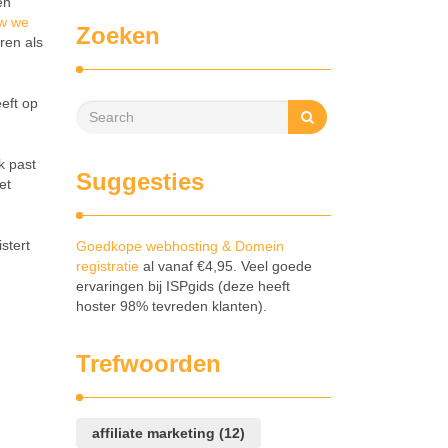
en
w we
Zoeken
ren als
eeft op
k past
Suggesties
et
stert
Goedkope webhosting & Domein
registratie
al vanaf €4,95. Veel goede
ervaringen bij ISPgids (deze heeft
hoster 98% tevreden klanten).
Trefwoorden
affiliate marketing
(12)