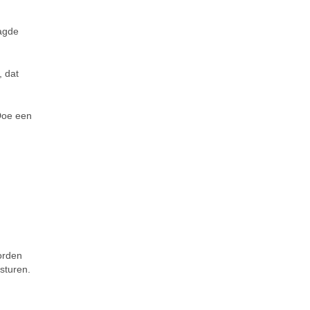
aagde
, dat
 Doe een
orden
sturen.