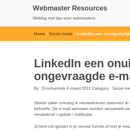
Webmaster Resources
Weblog met tips voor webmasters
Home
/
Social media
/
LinkedIn een onuitputtelij
LinkedIn een onui
ongevraagde e-ma
By :
Ernohannink
4 maart 2011
Category :
Social me
Steeds vaker ontvang ik nieuwsbrieven waarvoor ik m
behoefte. De e-mail adressen worden verzameld van 
nieuwsbrief / update / notificatie.
Jij bent net gestart in je nieuwe functie of met je ni