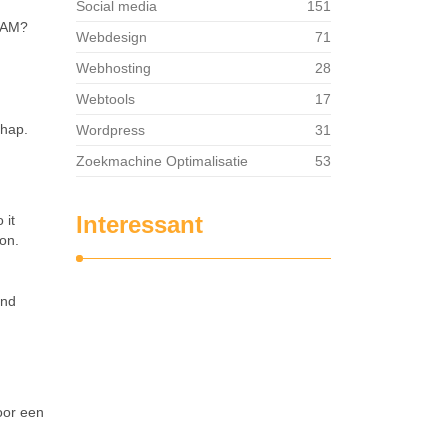
Social media
151
Webdesign
71
Webhosting
28
Webtools
17
chap.
Wordpress
31
Zoekmachine Optimalisatie
53
Interessant
 it
on.
and
oor een