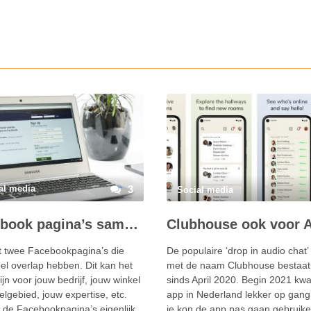
al media
3
Social media
Facebook pagina’s samenvoegen lukt niet
t twee Facebookpagina’s die
De populaire ‘drop in audio chat’
el overlap hebben. Dit kan het
met de naam Clubhouse bestaat
ijn voor jouw bedrijf, jouw winkel
sinds April 2020. Begin 2021 kw
elgebied, jouw expertise, etc.
app in Nederland lekker op gang
j de Facebookpagina’s eigenlijk
je kon de app pas gaan gebruik