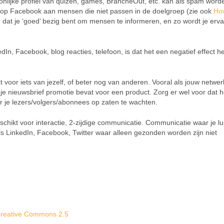
nlijke profiel van quizen, games, BrancheOut, etc. kan als spam word
 op Facebook aan mensen die niet passen in de doelgroep (zie ook
Ho
g dat je ‘goed’ bezig bent om mensen te informeren, en zo wordt je erva
edIn, Facebook, blog reacties, telefoon, is dat het een negatief effect h
 voor iets van jezelf, of beter nog van anderen. Vooral als jouw netwer
 je nieuwsbrief promotie bevat voor een product. Zorg er wel voor dat h
ar je lezers/volgers/abonnees op zaten te wachten.
chikt voor interactie, 2-zijdige communicatie. Communicatie waar je lui
ls LinkedIn, Facebook, Twitter waar alleen gezonden worden zijn niet
reative Commons 2.5