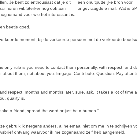
len. Je bent zo enthousiast dat je dit
ar horen wil. Sterker nog ook aan
 nog iemand voor wie het interessant is.
een beetje goed.
verkeerde moment, bij de verkeerde persoon met de verkeerde boods
 only rule is you need to contact them personally, with respect, and do
 about them, not about you. Engage. Contribute. Question. Pay attenti
and respect, months and months later, sure, ask. It takes a lot of time 
u, quality is.
 make a friend, spread the word or just be a human.”
ze gebruik ik nergens anders, al helemaal niet om me in te schrijven v
nieuwsbrief ontvang waarvoor ik me zogenaamd zelf heb aangemeld.