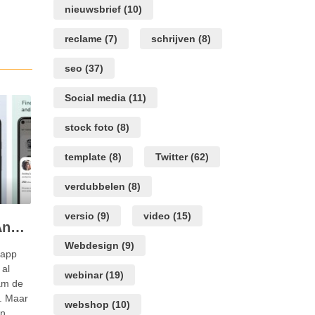
nieuwsbrief
(10)
reclame
(7)
schrijven
(8)
seo
(37)
Social media
(11)
stock foto
(8)
template
(8)
Twitter
(62)
verdubbelen
(8)
versio
(9)
video
(15)
Clubhouse ook voor Android gebruikers
Webdesign
(9)
 app
 al
webinar
(19)
am de
. Maar
webshop
(10)
en