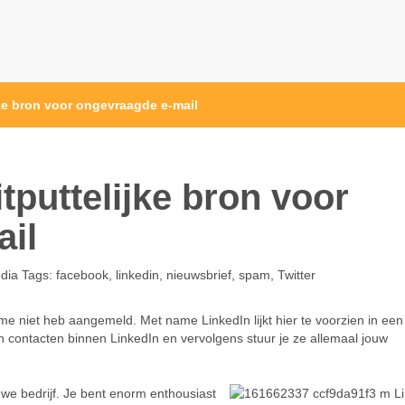
ke bron voor ongevraagde e-mail
tputtelijke bron voor
il
dia
Tags:
facebook
,
linkedin
,
nieuwsbrief
,
spam
,
Twitter
e niet heb aangemeld. Met name LinkedIn lijkt hier te voorzien in een
contacten binnen LinkedIn en vervolgens stuur je ze allemaal jouw
euwe bedrijf. Je bent enorm enthousiast