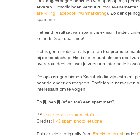
Ook ongevraagde berichten van apps op mijn persoo
ervaren. Uitnodigingen verstuurt voor evenementen
are killing Facebook
@unmarketing
). Zo denk je no
spammert.
Het eind resultaat van spam via e-mail, Twitter, Link
je merk. Stop daar mee!
Het is geen probleem als je af en toe promotie maakt
bij de boodschap. Het is geen punt als een deel van
overgrote deel van wat je verstuurt informatie is wa
De oplossingen binnen Social Media zijn extreem ges
naar de ander en reageert. Profielen in netwerken a
interessant om te volgen.
En jij, ben jij (af en toe) een spammert?
PS
leuke real-life spam foto’s
Credits:
I <3 spam photo
jetalone
This article is originally from
ErnoHannink.nl
under
C