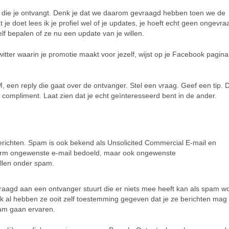
n die je ontvangt. Denk je dat we daarom gevraagd hebben toen we de
 je doet lees ik je profiel wel of je updates, je hoeft echt geen ongevr
f bepalen of ze nu een update van je willen.
itter waarin je promotie maakt voor jezelf, wijst op je Facebook pagina
M, een reply die gaat over de ontvanger. Stel een vraag. Geef een tip.
 compliment. Laat zien dat je echt geïnteresseerd bent in de ander.
ichten. Spam is ook bekend als Unsolicited Commercial E-mail en
 term ongewenste e-mail bedoeld, maar ook ongewenste
llen onder spam.
aagd aan een ontvanger stuurt die er niets mee heeft kan als spam w
k al hebben ze ooit zelf toestemming gegeven dat je ze berichten mag 
pam gaan ervaren.