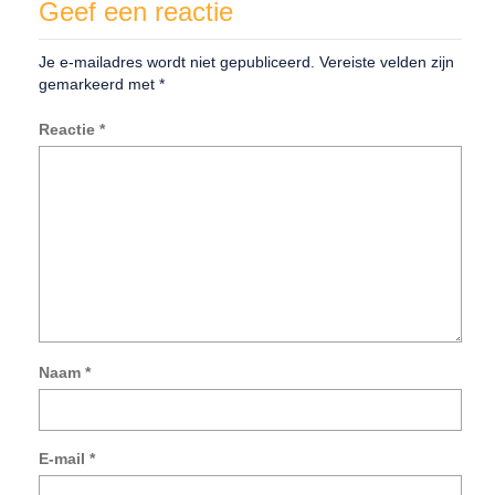
Geef een reactie
Je e-mailadres wordt niet gepubliceerd.
Vereiste velden zijn
gemarkeerd met
*
Reactie
*
Naam
*
Mij
na
e-
E-mail
*
mai
en