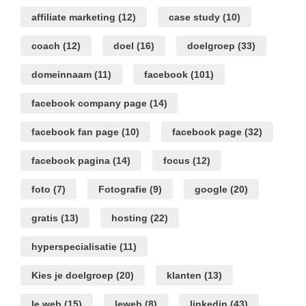
affiliate marketing
(12)
case study
(10)
coach
(12)
doel
(16)
doelgroep
(33)
domeinnaam
(11)
facebook
(101)
facebook company page
(14)
facebook fan page
(10)
facebook page
(32)
facebook pagina
(14)
focus
(12)
foto
(7)
Fotografie
(9)
google
(20)
gratis
(13)
hosting
(22)
hyperspecialisatie
(11)
Kies je doelgroep
(20)
klanten
(13)
le web
(15)
leweb
(8)
linkedin
(43)