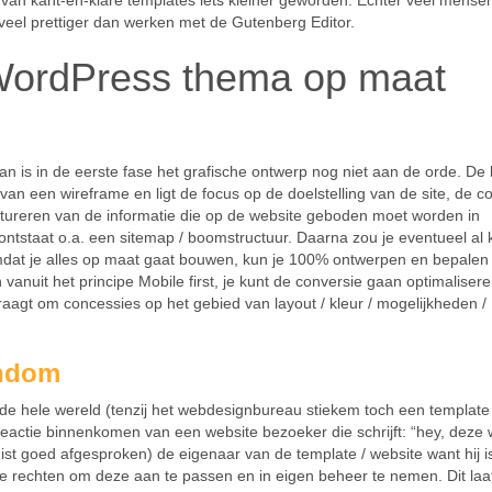
 van kant-en-klare templates iets kleiner geworden. Echter veel mense
eel prettiger dan werken met de Gutenberg Editor.
WordPress thema op maat
 is in de eerste fase het grafische ontwerp nog niet aan de orde. De 
an een wireframe en ligt de focus op de doelstelling van de site, de c
ructureren van de informatie die op de website geboden moet worden in
p ontstaat o.a. een sitemap / boomstructuur. Daarna zou je eventueel al
mdat je alles op maat gaat bouwen, kun je 100% ontwerpen en bepalen
vanuit het principe Mobile first, je kunt de conversie gaan optimalisere
vraagt om concessies op het gebied van layout / kleur / mogelijkheden /
endom
in de hele wereld (tenzij het webdesignbureau stiekem toch een template
n reactie binnenkomen van een website bezoeker die schrijft: “hey, deze
ist goed afgesproken) de eigenaar van de template / website want hij i
le rechten om deze aan te passen en in eigen beheer te nemen. Dit laat