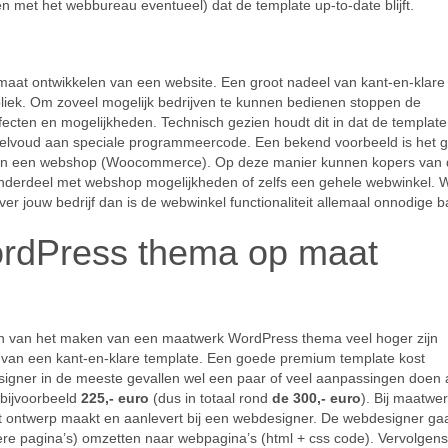
 met het webbureau eventueel) dat de template up-to-date blijft.
maat ontwikkelen van een website. Een groot nadeel van kant-en-klare
bliek. Om zoveel mogelijk bedrijven te kunnen bedienen stoppen de
ffecten en mogelijkheden. Technisch gezien houdt dit in dat de template 
eelvoud aan speciale programmeercode. Een bekend voorbeeld is het 
an een webshop (Woocommerce). Op deze manier kunnen kopers van 
derdeel met webshop mogelijkheden of zelfs een gehele webwinkel. Wil
er jouw bedrijf dan is de webwinkel functionaliteit allemaal onnodige ba
rdPress thema op maat
ten van het maken van een maatwerk WordPress thema veel hoger zijn
ie van een kant-en-klare template. Een goede premium template kost
igner in de meeste gevallen wel een paar of veel aanpassingen doen
 bijvoorbeeld
225,- euro
(dus in totaal rond
de 300,- euro
). Bij maatwe
het ontwerp maakt en aanlevert bij een webdesigner. De webdesigner ga
ere pagina’s) omzetten naar webpagina’s (html + css code). Vervolgens