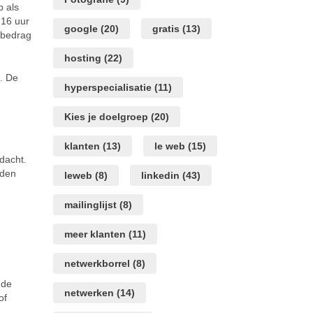
p als
 16 uur
google
(20)
gratis
(13)
t bedrag
hosting
(22)
. De
hyperspecialisatie
(11)
Kies je doelgroep
(20)
klanten
(13)
le web
(15)
dacht.
nden
leweb
(8)
linkedin
(43)
mailinglijst
(8)
meer klanten
(11)
netwerkborrel
(8)
 de
netwerken
(14)
of