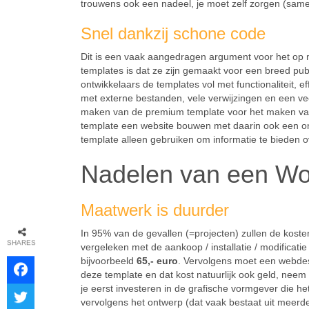
trouwens ook een nadeel, je moet zelf zorgen (samen
Snel dankzij schone code
Dit is een vaak aangedragen argument voor het op 
templates is dat ze zijn gemaakt voor een breed pu
ontwikkelaars de templates vol met functionaliteit, e
met externe bestanden, vele verwijzingen en een v
maken van de premium template voor het maken v
template een website bouwen met daarin ook een on
template alleen gebruiken om informatie te bieden ov
Nadelen van een Wo
Maatwerk is duurder
In 95% van de gevallen (=projecten) zullen de kos
SHARES
vergeleken met de aankoop / installatie / modificat
bijvoorbeeld
65,- euro
. Vervolgens moet een webdes
deze template en dat kost natuurlijk ook geld, neem
je eerst investeren in de grafische vormgever die 
vervolgens het ontwerp (dat vaak bestaat uit meerd