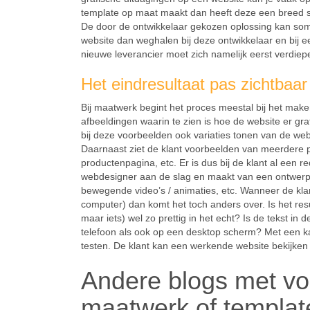
template op maat maakt dan heeft deze een breed s
De door de ontwikkelaar gekozen oplossing kan soms b
website dan weghalen bij deze ontwikkelaar en bij 
nieuwe leverancier moet zich namelijk eerst verdiep
Het eindresultaat pas zichtbaar a
Bij maatwerk begint het proces meestal bij het make
afbeeldingen waarin te zien is hoe de website er gra
bij deze voorbeelden ook variaties tonen van de web
Daarnaast ziet de klant voorbeelden van meerdere 
productenpagina, etc. Er is dus bij de klant al een r
webdesigner aan de slag en maakt van een ontwer
bewegende video’s / animaties, etc. Wanneer de klan
computer) dan komt het toch anders over. Is het res
maar iets) wel zo prettig in het echt? Is de tekst in
telefoon als ook op een desktop scherm? Met een ka
testen. De klant kan een werkende website bekijken
Andere blogs met vo
maatwerk of templat