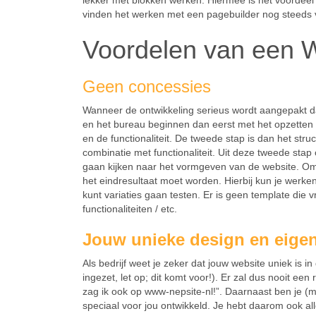
lekker met blokken werken. Hiermee is het voordeel
vinden het werken met een pagebuilder nog steeds v
Voordelen van een 
Geen concessies
Wanneer de ontwikkeling serieus wordt aangepakt dan
en het bureau beginnen dan eerst met het opzetten v
en de functionaliteit. De tweede stap is dan het st
combinatie met functionaliteit. Uit deze tweede sta
gaan kijken naar het vormgeven van de website. O
het eindresultaat moet worden. Hierbij kun je werken 
kunt variaties gaan testen. Er is geen template die 
functionaliteiten / etc.
Jouw unieke design en eig
Als bedrijf weet je zeker dat jouw website uniek is 
ingezet, let op; dit komt voor!). Er zal dus nooit ee
zag ik ook op www-nepsite-nl!”. Daarnaast ben je (m
speciaal voor jou ontwikkeld. Je hebt daarom ook al