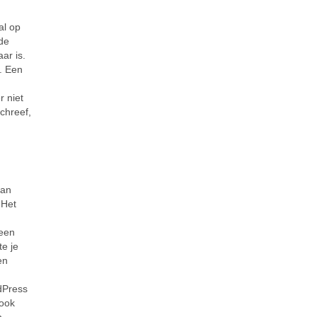
al op
de
ar is.
. Een
 niet
schreef,
s
van
 Het
 een
e je
en
dPress
 ook