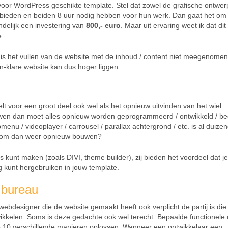
r WordPress geschikte template. Stel dat zowel de grafische ontwer
bieden en beiden 8 uur nodig hebben voor hun werk. Dan gaat het om
indelijk een investering van
800,- euro
. Maar uit ervaring weet ik dat di
e.
s het vullen van de website met de inhoud / content niet meegenomen
en-klare website kan dus hoger liggen.
 voor een groot deel ook wel als het opnieuw uitvinden van het wiel.
uwen dan moet alles opnieuw worden geprogrammeerd / ontwikkeld / be
lapmenu / videoplayer / carrousel / parallax achtergrond / etc. is al duize
arom dan weer opnieuw bouwen?
 kunt maken (zoals DIVI, theme builder), zij bieden het voordeel dat je
 kunt hergebruiken in jouw template.
 bureau
webdesigner die de website gemaakt heeft ook verplicht de partij is die
kkelen. Soms is deze gedachte ook wel terecht. Bepaalde functionele 
op 10 verschillende manieren oplossen. Wanneer een ontwikkelaar een