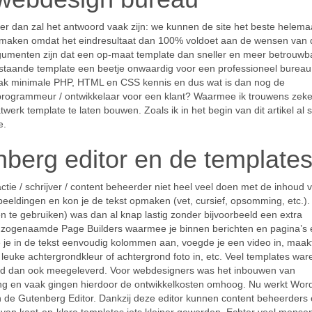
er dan zal het antwoord vaak zijn: we kunnen de site het beste helema
 maken omdat het eindresultaat dan 100% voldoet aan de wensen van 
rgumenten zijn dat een op-maat template dan sneller en meer betrouwba
bestaande template een beetje onwaardig voor een professioneel bureau
aak minimale PHP, HTML en CSS kennis en dus wat is dan nog de
rogrammeur / ontwikkelaar voor een klant? Waarmee ik trouwens zeker
werk template te laten bouwen. Zoals ik in het begin van dit artikel al 
e.
nberg editor en de template
tie / schrijver / content beheerder niet heel veel doen met de inhoud 
 afbeeldingen en kon je de tekst opmaken (vet, cursief, opsomming, etc.).
 te gebruiken) was dan al knap lastig zonder bijvoorbeeld een extra
zogenaamde Page Builders waarmee je binnen berichten en pagina’s
e in de tekst eenvoudig kolommen aan, voegde je een video in, maakt
n leuke achtergrondkleur of achtergrond foto in, etc. Veel templates war
rd dan ook meegeleverd. Voor webdesigners was het inbouwen van
ing en vaak gingen hierdoor de ontwikkelkosten omhoog. Nu werkt Wor
n de Gutenberg Editor. Dankzij deze editor kunnen content beheerders