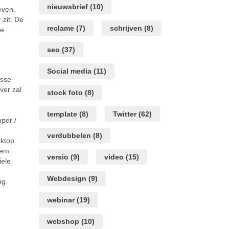
nieuwsbrief
(10)
even.
 zit. De
reclame
(7)
schrijven
(8)
De
seo
(37)
Social media
(11)
osse
ver zal
stock foto
(8)
template
(8)
Twitter
(62)
oper /
verdubbelen
(8)
sktop
oem
versio
(9)
video
(15)
iele
n
Webdesign
(9)
ng.
webinar
(19)
webshop
(10)