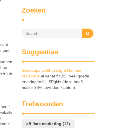
n
Zoeken
klant
ontent
Suggesties
 kunnen
 hoe
Goedkope webhosting & Domein
n en je
registratie
al vanaf €4,95. Veel goede
ervaringen bij ISPgids (deze heeft
hoster 98% tevreden klanten).
Trefwoorden
 heeft
 website
s
ste is
affiliate marketing
(12)