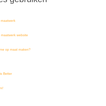
n maatwerk
f maatwerk website
heme op maat maken?
s Better
im!