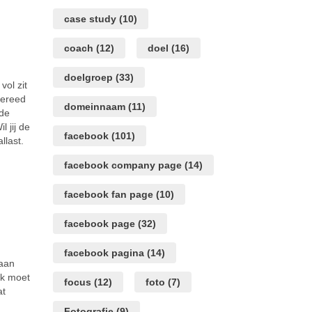
case study
(10)
coach
(12)
doel
(16)
doelgroep
(33)
vol zit
gereed
domeinnaam
(11)
de
 jij de
facebook
(101)
llast.
facebook company page
(14)
facebook fan page
(10)
facebook page
(32)
facebook pagina
(14)
 aan
rk moet
focus
(12)
foto
(7)
at
Fotografie
(9)