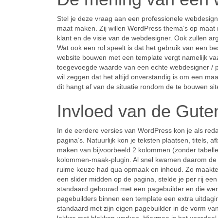
Stel je deze vraag aan een professionele webdesign
maat maken. Zij willen WordPress thema’s op maat
klant en de visie van de webdesigner. Ook zullen a
Wat ook een rol speelt is dat het gebruik van een 
website bouwen met een template vergt namelijk v
toegevoegde waarde van een echte webdesigner / p
wil zeggen dat het altijd onverstandig is om een maat
dit hangt af van de situatie rondom de te bouwen sit
Invloed van de Gute
In de eerdere versies van WordPress kon je als redac
pagina’s. Natuurlijk kon je teksten plaatsen, titels,
maken van bijvoorbeeld 2 kolommen (zonder tabellen
kolommen-maak-plugin. Al snel kwamen daarom de 
ruime keuze had qua opmaak en inhoud. Zo maakte j
een slider midden op de pagina, stelde je per rij ee
standaard gebouwd met een pagebuilder en die we
pagebuilders binnen een template een extra uitdag
standaard met zijn eigen pagebuilder in de vorm va