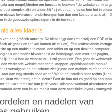
cala aan mogelijkheden om functies te bouwen / de website vorm te g
est complex zijn en alleen hij / zij weet dan precies hoe het in elkaar
een nieuwe leverancier onderbrengen kan dan een kostbare actie zijn. 
en in de gebouwde oplossingen / in de techniek.
ls alles klaar is
n van een grafisch ontwerp. De klant krijgt dan (meestal) een PDF of l
fisch uit gaat zien (of kan komen uit te zien). Een professionele vormge
site op een mobiele telefoon, een tablet en op een desktop computer.
pagina’s waaronder bijvoorbeeld de homepage, een over-ons pagina,
edelijk beeld hoe de website er uit zal gaan zien. Dan gaat de webdevel
p een werkende website met echte knoppen, openklappende menu’s,
t dit vervolgens op het scherm ziet (zijnde een mobiele telefoon of de
ultaat dan nog steeds naar wens? Werkt het scrollen naar rechts (ik n
 deze kleur wel prettig om te lezen? Past de foto net zo goed op een mob
nt-en-klare template kun je dit vooral allemaal werkend uitproberen e
 voordat deze een keuze maakt voor deze specifieke layout / vormgevi
ordelen en nadelen van
es gebruiken