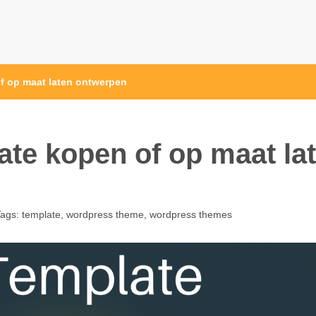
f op maat laten ontwerpen
te kopen of op maat la
Tags:
template
,
wordpress theme
,
wordpress themes