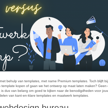
t behulp van templates, met name Premium templates. Toch blijft bij
en template kopen of gaan we het ontwerp op maat laten maken? Geen 
 Het is dus van belang om goed te kijken naar de benodigdheden voor jou
adelen van kant-en-klare templates en maatwerk templates.
webdesign bureau