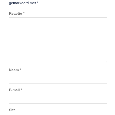
gemarkeerd met
*
Reactie
*
Naam
*
Mij
na
e-
E-mail
*
mai
en
sit
op
Site
in